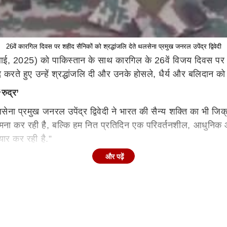
26वें कारगिल दिवस पर शहीद सैनिकों को श्रद्धांजलि देते थलसेना प्रमुख जनरल उपेंद्र द्विवेदी
ुलाई, 2025) को पाकिस्तान के साथ कारगिल के 26वें विजय दिवस पर भ
 याद करते हुए उन्हें श्रद्धांजलि दी और उनके होसले, धैर्य और बलिदान 
‘
रुद्र
’
ा प्रमुख जनरल उपेंद्र द्विवेदी ने भारत की सैन्य शक्ति का भी जि
मना कर रही है, बल्कि हम नित प्रतिदिन एक परिवर्तनशील, आधुनिक और 
यार कर रही है.”
और पढ़ें
ेष रूप से तैयार किए गए लॉजिस्टिक सपोर्ट और कॉम्बैट सपोर्ट हासिल होगा
रणाली (UAS) जैसे घातक फाइटिंग कंपोनेंट्स से इंटीग्रेट किया गया ह
ा- थलसेना प्रमुख