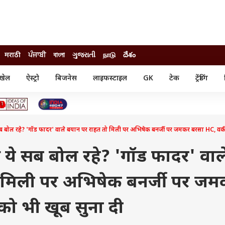
मराठी
ਪੰਜਾਬੀ
বাংলা
ગુજરાતી
நாடு
దేశం
खेल
ऐस्ट्रो
बिजनेस
लाइफस्टाइल
GK
टेक
ट्रेंडिंग
ंजन
ऑटो
खेल
ुड
कार
क्रिकेट
री सिनेमा
टेक्नोलॉजी
शिक्षा
ल सिनेमा
 सब बोल रहे? 'गॉड फादर' वाले बयान पर राहत तो मिली पर अभिषेक बनर्जी पर जमकर बरसा HC, वक
मोबाइल
रिजल्ट
्रिटीज
चैटजीपीटी
नौकरी
ी
े ये सब बोल रहे? 'गॉड फादर' वाल
गैजेट
वेब स्टोरीज
 मिली पर अभिषेक बनर्जी पर ज
यूटिलिटी न्यूज़
कल्चर
फैक्ट चेक
ो भी खूब सुना दी