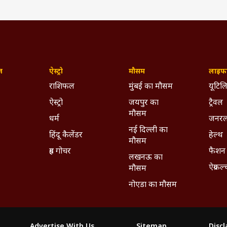
ज़
ऐस्ट्रो
मौसम
लाइफस
राशिफल
मुंबई का मौसम
यूटिलि
ऐस्ट्रो
जयपुर का
ट्रैवल
मौसम
धर्म
जनरल
नई दिल्ली का
हिंदू कैलेंडर
हेल्थ
मौसम
ग्रह गोचर
फैशन
लखनऊ का
ऐग्रकल
मौसम
नोएडा का मौसम