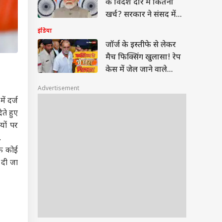
5 साल के दौरान PM मोदी
के विदेश दौरे में कितना
खर्च? सरकार ने संसद में
बताया
इंडिया
जॉर्ज के इस्तीफे से लेकर
मैच फिक्सिंग खुलासा! रेप
केस में जेल जाने वाले
तेजपाल की कहानी
Advertisement
ं दर्ज
ते हुए
यों पर
.
तक कोई
 दी जा