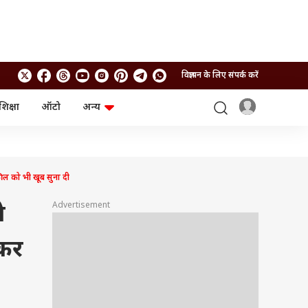
विज्ञापन के लिए संपर्क करें
शिक्षा
ऑटो
अन्य
बिजनेस
लाइफस्टाइल
पर्सनल फाइनेंस
स्वास्थ्य
स्टॉक मार्केट
ट्रैवल
म्यूचुअल फंड्स
फूड
ील को भी खूब सुना दी
क्रिप्टो
फैशन
आईपीओ
Health and Fitness
Advertisement
े
फोटो गैलरी
जनरल नॉलेज
मकर
वीडियो