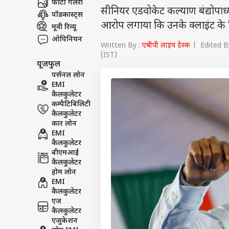
वेब स्टोरीज
फोटो गैलरी
सीनियर एडवोकेट कल्याण बंद्योपाध
पॉडकास्ट्स
आरोप लगाया कि उनके क्लाइंट के खि
मूवी रिव्यू
ओपिनियन
Written By :
एबीपी लाइव डेस्क
| Edited By
(IST)
यूजफुल
पर्सनल लोन
EMI
कैलकुलेटर
कम्पैटिबिलिटी
कैलकुलेटर
कार लोन
EMI
कैलकुलेटर
बीएमआई
कैलकुलेटर
होम लोन
EMI
कैलकुलेटर
एज
कैलकुलेटर