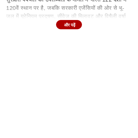
120वें स्थान पर है, जबकि सरकारी एजेंसियों की ओर से भू-
जल में यूरेनियम प्रदूषण, सीवेज की मिलावट और विषैली वर्षा
(टॉक्सिक रेन) की ओर भी संकेत किया गया है.
और पढ़ें
इसके साथ ही, उन्होंने सवाल किया कि नियंत्रक और महालेखा
परीक्षक (CAG) की उस ऑडिट रिपोर्ट का विवरण क्या है,
जिसमें दिल्ली में पेयजल की गुणवत्ता को लेकर अनुमन्य सीमा से
अधिक प्रदूषण के जोखिम की बात कही गई है? क्या यह संकट
जल की वास्तविक कमी का परिणाम है अथवा कुप्रबंधन का,
जबकि भारत को प्रतिवर्ष लगभग 4,000 अरब घन मीटर वर्षा
प्राप्त होती है, फिर भी जल की कमी बनी रहती है.
इसके अलावा, शिवसेना (यूबीटी) सांसद ने सदन में पूछा कि
यूरेनियम प्रदूषण, सीवेज के पृथक्करण, पाइपलाइनों के
प्रतिस्थापन और विषैले अपशिष्ट के निस्तारण से निपटने के
लिए क्या ठोस उपाय किए जा रहे हैं? और सुरक्षित पाइपयुक्त
पेयजल उपलब्ध कराने की समय-सीमा क्या है अथवा क्या