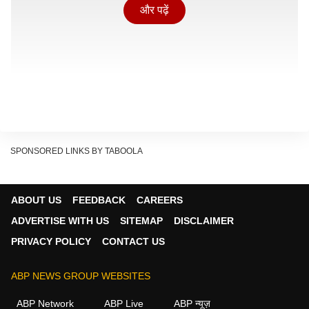
और पढ़ें
SPONSORED LINKS BY TABOOLA
सूत्रों के अनुसार, राज्यसभा में भी स्थिति कुछ वैसी ही बताई जा रही
ABOUT US
FEEDBACK
CAREERS
है, जैसी लोकसभा में मानी जा रही है. दावा है कि 13 सांसदों में से 9
ADVERTISE WITH US
SITEMAP
DISCLAIMER
सांसद पार्टी लाइन से अलग रुख रखते हैं या नेतृत्व से असंतुष्ट हैं.
PRIVACY POLICY
CONTACT US
हालांकि इन दावों की आधिकारिक पुष्टि नहीं हुई है और न ही तृणमूल
कांग्रेस की ओर से इस संबंध में कोई औपचारिक बयान जारी किया
ABP NEWS GROUP WEBSITES
गया है.
ABP Network
ABP Live
ABP न्यूज़