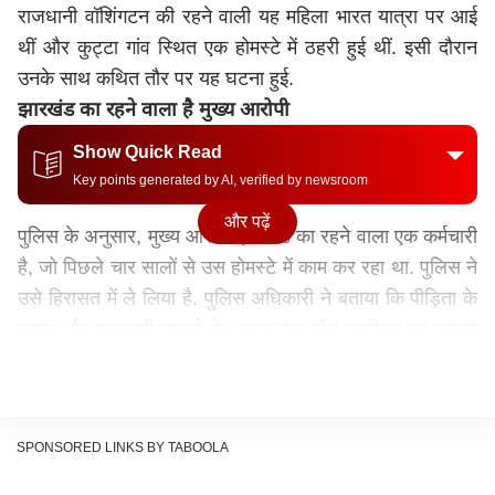
राजधानी वॉशिंगटन की रहने वाली यह महिला भारत यात्रा पर आई
थीं और कुट्टा गांव स्थित एक होमस्टे में ठहरी हुई थीं. इसी दौरान
उनके साथ कथित तौर पर यह घटना हुई.
झारखंड का रहने वाला है मुख्य आरोपी
Show Quick Read
Key points generated by AI, verified by newsroom
और पढ़ें
पुलिस के अनुसार, मुख्य आरोपी झारखंड का रहने वाला एक कर्मचारी
है, जो पिछले चार सालों से उस होमस्टे में काम कर रहा था. पुलिस ने
उसे हिरासत में ले लिया है. पुलिस अधिकारी ने बताया कि पीड़िता के
बयान और शुरुआती साक्ष्यों के आधार पर यौन उत्पीड़न का मामला
दर्ज किया गया है.
यह भी पढ़ेंः
बंगाली या बाहरी, चुनाव जीती तो बीजेपी किसे
बनाएगी मुख्यमंत्री, भरे मंच से अमित शाह ने किया बड़ा ऐलान
SPONSORED LINKS BY TABOOLA
होमस्टे के मालिक की भूमिका भी संदेह के घेरे में
मामले में होमस्टे के मालिक की भूमिका भी संदेह के घेरे में है.