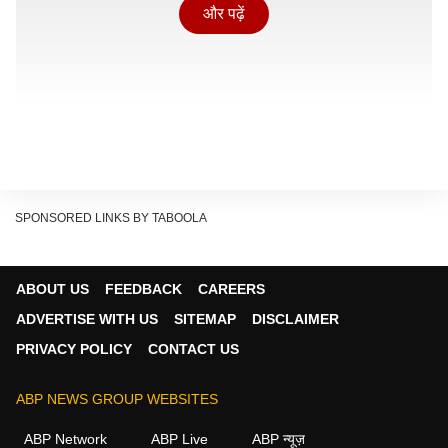
और पढ़ें
SPONSORED LINKS BY TABOOLA
ABOUT US
FEEDBACK
CAREERS
ADVERTISE WITH US
SITEMAP
DISCLAIMER
एयरलाइन ने कहा कि इन परिस्थितियों की वजह से कई इंटरनेशलन
PRIVACY POLICY
CONTACT US
रूटों पर विमान संचालन व्यावसायिक रूप से मुश्किल हो गया है. ऐसे
में इन बदलावों का मुख्य उद्देश्य नेटवर्क को ज्यादा स्थिर बनाना और
ABP NEWS GROUP WEBSITES
यात्रियों को आखिरी वक्त में होने वाली असुविधाओं से बचाना है.
ABP Network
ABP Live
ABP न्यूज़