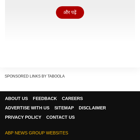
और पढ़ें
SPONSORED LINKS BY TABOOLA
ABOUT US
FEEDBACK
CAREERS
ADVERTISE WITH US
SITEMAP
DISCLAIMER
क्या है असल मुद्दा?
PRIVACY POLICY
CONTACT US
Show Quick Read
ABP NEWS GROUP WEBSITES
Key points generated by AI, verified by newsroom