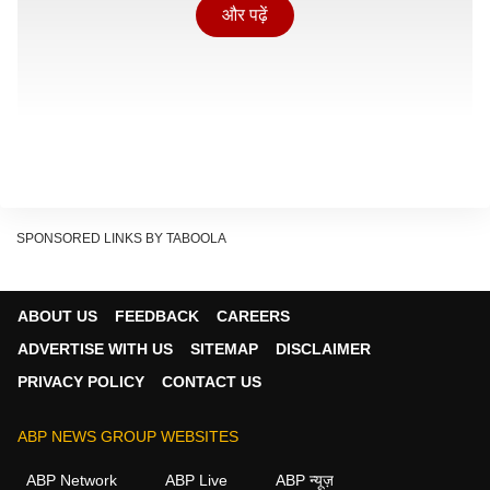
और पढ़ें
SPONSORED LINKS BY TABOOLA
ABOUT US
FEEDBACK
CAREERS
ADVERTISE WITH US
SITEMAP
DISCLAIMER
PRIVACY POLICY
CONTACT US
कौन हैं नेहल सोलंकी?
ABP NEWS GROUP WEBSITES
नेहल सोलंकी माइनिंग क्षेत्र में 'एसोसिएट मैनेजर' के पद पर कार्यरत
ABP Network
ABP Live
ABP न्यूज़
हैं। इसके साथ ही वह भारत की पहली 'ऑल वीमेन अंडरग्राउंड