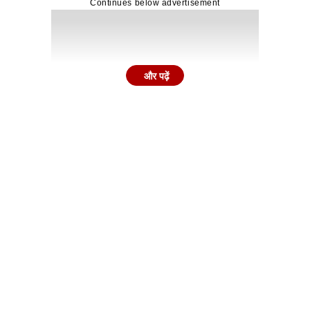
Continues below advertisement
और पढ़ें
करते हुए कहा, 'टीएमसी और कांग्रेस के विलय को लेकर चल रही बातें पूर
हुल गांधी और अभिषेक बनर्जी की भी मीटिंग हुई थी. इन मुलाकातों क
Continues below advertisement