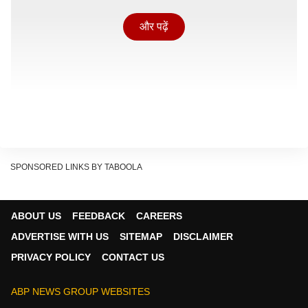
और पढ़ें
SPONSORED LINKS BY TABOOLA
ABOUT US
FEEDBACK
CAREERS
ADVERTISE WITH US
SITEMAP
DISCLAIMER
अग्निवीरों की देशभक्ति की भावना से गूंज उठा पासिंग आउट
PRIVACY POLICY
CONTACT US
परेड
ABP NEWS GROUP WEBSITES
Show Quick Read