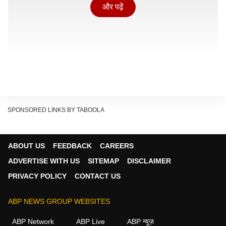
और पढ़ें
SPONSORED LINKS BY TABOOLA
ABOUT US
FEEDBACK
CAREERS
यह सप्ताह कई लोगों के लिए नई शुरुआत, अवसर और सकारात्मक
ADVERTISE WITH US
SITEMAP
DISCLAIMER
बदलाव लेकर आ सकता है. वहीं प्रेम जीवन और नौकरी-व्यवसाय से
PRIVACY POLICY
CONTACT US
जुड़े मामलों में भी ग्रहों का विशेष प्रभाव देखने को मिलेगा. ऐसे में
आइए जानते हैं.
ABP NEWS GROUP WEBSITES
ABP Network
ABP Live
ABP न्यूज़