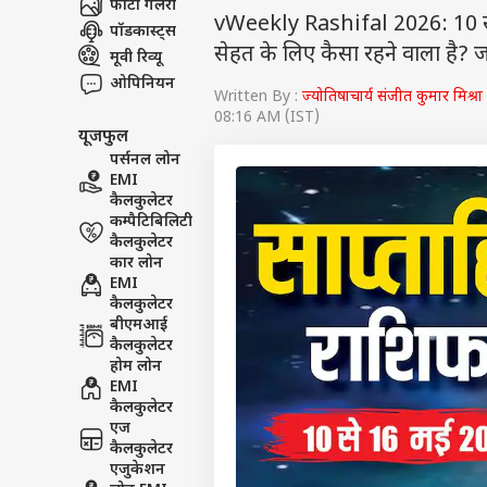
फोटो गैलरी
vWeekly Rashifal 2026: 10 से
पॉडकास्ट्स
सेहत के लिए कैसा रहने वाला है? 
मूवी रिव्यू
ओपिनियन
Written By :
ज्योतिषाचार्य संजीत कुमार मिश्रा
08:16 AM (IST)
यूजफुल
पर्सनल लोन
EMI
कैलकुलेटर
कम्पैटिबिलिटी
कैलकुलेटर
कार लोन
EMI
कैलकुलेटर
बीएमआई
कैलकुलेटर
होम लोन
EMI
कैलकुलेटर
एज
कैलकुलेटर
एजुकेशन