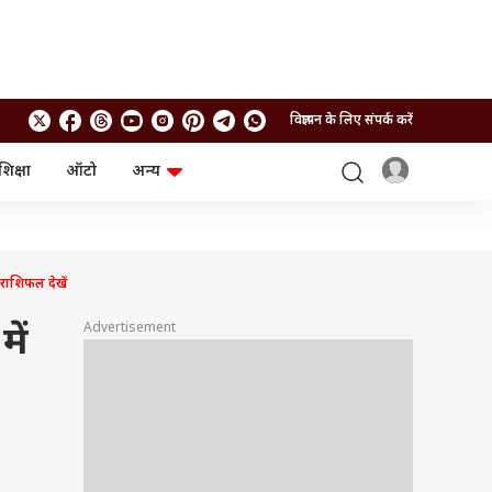
विज्ञापन के लिए संपर्क करें
शिक्षा
ऑटो
अन्य
बिजनेस
लाइफस्टाइल
पर्सनल फाइनेंस
स्वास्थ्य
स्टॉक मार्केट
ट्रैवल
म्यूचुअल फंड्स
फूड
राशिफल देखें
क्रिप्टो
फैशन
आईपीओ
Health and Fitness
Advertisement
ें
फोटो गैलरी
जनरल नॉलेज
वीडियो