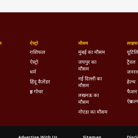
 अधिक मेहनत करनी पड़ेगी. प्रतियोगी परीक्षाओं की तैयारी कर रहे विद्यार्थियों
 नई योजनाओं पर काम शुरू करने से पहले अनुभवी लोगों की सलाह लेना फायदेमंद 
परेशान कर सकती है. नियमित दिनचर्या अपनाएं और अधिक चिंता से बचें. 
 लापरवाही न करें.
 सकती है. उधार देने और जोखिम भरे निवेश से बचें. बजट बनाकर चलना आपके लिए
ज़
ऐस्ट्रो
मौसम
लाइफस
ूरी होगा.
ां बढ़ सकती हैं. साथी की भावनाओं को समझने का प्रयास करें. बातचीत से रिश्ते
राशिफल
मुंबई का मौसम
यूटिलि
 जरूरी होगा.
ऐस्ट्रो
जयपुर का
ट्रैवल
र को गणेश जी को दूर्वा अर्पित करें और हरे वस्त्र धारण करें.
मौसम
धर्म
जनरल
पर भरोसा न करें और अपने काम पर फोकस बनाए रखें.
नई दिल्ली का
हिंदू कैलेंडर
हेल्थ
मौसम
ं का माहौल रहेगा. घर में किसी शुभ कार्य की योजना बन सकती है. माता-प
ग्रह गोचर
फैशन
लखनऊ का
बढ़ेगी. परिवार के साथ समय बिताने से मानसिक शांति मिलेगी. जीवनसाथी का
ऐग्रकल
मौसम
नोएडा का मौसम
संपर्क लाभ देंगे. नौकरी में आपकी मेहनत की सराहना होगी. अधिकारी आपके 
ा मिलने की संभावना है. व्यापार विस्तार की योजना भी सफल हो सकती है.
मजबूत रहेगी और पढ़ाई में अच्छे परिणाम मिल सकते हैं. प्रतियोगी परीक्षाओं की 
ैं. करियर में उन्नति के अवसर मिलेंगे और नई जिम्मेदारियां प्राप्त हो सकती हैं.
Advertise With Us
Sitemap
Disc