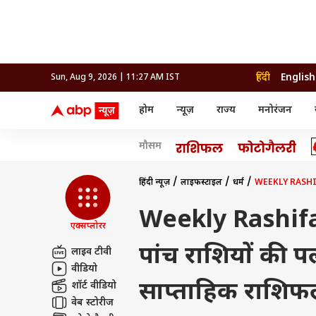
हिंदी
English
Sun, Aug 9, 2026 | 11:27 AM IST
होम
न्यूज़
राज्य
मनोरंजन
न्यूज़
राज्य
मनोर
मौसम
विश्व
उत्तर प्रदेश और उत्तराखंड
बॉलीव
इंडिया
उत्तर प्रदेश और उत्तराखंड
बॉलीवुड
क्रिकेट
धर्म
हेल्थ
विश्व
बिहार
ओटीटी
आईपीएल
राशिफल
रिलेशनशिप
इंडिया
बिहार
भोजपु
दिल्ली NCR
टेलीविजन
कबड्डी
अंक ज्योतिष
ट्रैवल
महाराष्ट्र
तमिल सिनेमा
हॉकी
वास्तु शास्त्र
फ़ूड
अपराध
हरियाणा
रीजन
हिंदी न्यूज़
लाइफस्टाइल
धर्म
WEEKLY RASHIFAL 
राजस्थान
भोजपुरी सिनेमा
WWE
ग्रह गोचर
पैरेंटिंग
राजस्थान
सेलिब
मध्य प्रदेश
मूवी रिव्यू
ओलिंपिक
एस्ट्रो स्पेशल
फैशन
हरियाणा
रीजनल सिनेमा
होम टिप्स
महाराष्ट्र
ओटीट
पंजाब
ऐस्ट्रो
Weekly Rashifal
झारखंड
गुजरात
गुजरात
एक्सप्लोरर
धर्म
ट्रेंडिंग
छत्तीसगढ़
मध्य प्रदेश
हिमाचल प्रदेश
राशिफल
पांच राशियों की 
झारखंड
लाइव टीवी
जम्मू और कश्मीर
अंक शास्त्र
छत्तीसगढ़
वीडियो
एग्री
ग्रह गोचर
दिल्ली एनसीआर
साप्ताहिक राशिफल
शॉर्ट वीडियो
पंजाब
वेब स्टोरीज