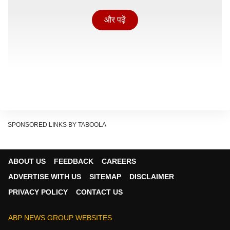
और पढ़ें
SPONSORED LINKS BY TABOOLA
आज प्रधानमंत्री नरेंद्र (PM Narendra Modi) मोदी समेत कई
ABOUT US
FEEDBACK
CAREERS
नेता इस भव्य और आध्यात्मिक महोत्सव का हिस्सा बनेंगे. साथ ही
ADVERTISE WITH US
SITEMAP
DISCLAIMER
पीएम मोदी मंदिर में विशेष पूजा-अर्चना और कुंभाभिषेक भी करेंगे.
PRIVACY POLICY
CONTACT US
कुंभाभिषेक को हिंदू परंपरा में बहुत ही शुभ और पवित्र अनुष्ठान माना
जाता है. मान्यता है कि इससे मंदिर की आध्यात्मिक ऊर्जा और दिव्यता
ABP NEWS GROUP WEBSITES
में वृद्धि होती है.