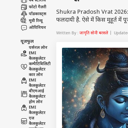
वेब स्टोरीज
फोटो गैलरी
Shukra Pradosh Vrat 2026: शुक्र 
पॉडकास्ट्स
फलदायी है. ऐसे में किस मुहूर्त में पू
मूवी रिव्यू
ओपिनियन
Written By :
जागृति सोनी बरसले
| Updated 
यूजफुल
पर्सनल लोन
EMI
कैलकुलेटर
कम्पैटिबिलिटी
कैलकुलेटर
कार लोन
EMI
कैलकुलेटर
बीएमआई
कैलकुलेटर
होम लोन
EMI
कैलकुलेटर
एज
कैलकुलेटर