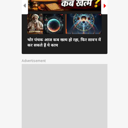
ससुराल
ीं मानी
िदा कर
या टूट
चोर पंचक आज कब खत्म हो रहा, फिर सावन में
Mangla gau
ायल हो
कर सकते हैं ये काम
उम्र के लिए ज
 लिया.
Advertisement
उसे एक
कन किया
 के घर
स्त में
ी धनिक
पूर्वक