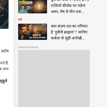
बुध का कर्क में गोचर, इन 5
राशियों की जेब पर पड़ेगा
असर, मेष से मीन तक
राशिफल देखें
धर्म
क्या संजय दत्त का परिवार
है ‘हुसैनी ब्राह्मण’? जानिए
कर्बला से जुड़ी अनोखी
कहानी
Advertisement
प्रदोष
ते हैं.
सब जान
मुहूर्त