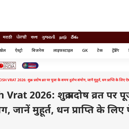
मराठी
ਪੰਜਾਬੀ
বাংলা
ગુજરાતી
நாடு
దేశం
खेल
ऐस्ट्रो
बिजनेस
लाइफस्टाइल
GK
टेक
ट्रेंडिंग
ंजन
ऑटो
खेल
ुड
कार
क्रिकेट
री सिनेमा
टेक्नोलॉजी
शिक्षा
ल सिनेमा
AT 2026: शुक्र प्रदोष व्रत पर पूजा के समय दुर्लभ संयोग, जानें मुहूर्त, धन प्राप्ति के लिए ऐसे
मोबाइल
रिजल्ट
्रिटीज
चैटजीपीटी
नौकरी
ी
at 2026: शुक्र प्रदोष व्रत पर पू
गैजेट
वेब स्टोरीज
, जानें मुहूर्त, धन प्राप्ति के लिए 
यूटिलिटी न्यूज़
कल्चर
फैक्ट चेक