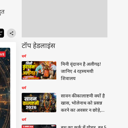
हुत
टॉप हेडलाइंस
धर्म
मिनी वृंदावन है अलीगढ़!
जानिए 4 रहस्यमयी
शिवालय
धर्म
सावन की कालाष्टमी क्यों है
खास, भोलेनाथ को प्रसन्न
करने का अवसर न छोड़े,
नोट करें डेट
धर्म