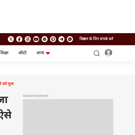
विज्ञापन के लिए संपर्क करें
शिक्षा
ऑटो
अन्य
बिजनेस
लाइफस्टाइल
पर्सनल फाइनेंस
स्वास्थ्य
स्टॉक मार्केट
ट्रैवल
म्यूचुअल फंड्स
फूड
 करें पूजा
क्रिप्टो
फैशन
आईपीओ
Health and Fitness
Advertisement
जा
फोटो गैलरी
जनरल नॉलेज
ऐसे
वीडियो