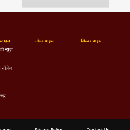
री है
यता को
्टाइल
गोल्ड प्राइस
सिल्वर प्राइस
टी न्यूज़
जिटल
 नॉलेज
 में
चौथ,
 शुभ
ल्चर