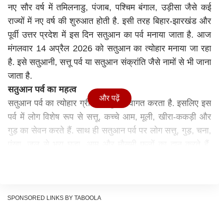
नए सौर वर्ष में तमिलनाडु, पंजाब, पश्चिम बंगाल, उड़ीसा जैसे कई
राज्यों में नए वर्ष की शुरुआत होती है. इसी तरह बिहार-झारखंड और
पूर्वी उत्तर प्रदेश में इस दिन सतुआन का पर्व मनाया जाता है. आज
मंगलवार 14 अप्रैल 2026 को सतुआन का त्योहार मनाया जा रहा
है. इसे सतुआनी, सत्तू पर्व या सतुआन संक्रांति जैसे नामों से भी जाना
जाता है.
सतुआन पर्व का महत्व
और पढ़ें
सतुआन पर्व का त्योहार ग्रीष्ण ऋतु के स्वागत करता है. इसलिए इस
पर्व में लोग विशेष रूप से सत्तू, कच्चे आम, मूली, खीरा-ककड़ी और
गुड़ का सेवन करते हैं. साथ ही सतुआन पर्व पर लोग सत्तू, गुड़, चना,
पंखा, जल से भरा घड़ा, आम और मौसमी फलों का दान करते हैं.
सतुआन पर्व पर दिया गया यह दान अक्षय पुण्य के समान माना जाता
है.
सतुआन का पर्व नई फसल के आगमन का भी प्रतीक है. यह त्योहार
सूर्य देव को समर्पित है. सतुआन पर्व पर लोग सूर्य देव को धन्यवाद देते
SPONSORED LINKS BY TABOOLA
हैं और उनसे अच्छी फसल, स्वास्थ्य और समृद्धि के लिए प्रार्थना