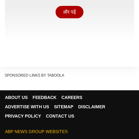
और पढ़ें
SPONSORED LINKS BY TABOOLA
ABOUT US
FEEDBACK
CAREERS
ADVERTISE WITH US
SITEMAP
DISCLAIMER
PRIVACY POLICY
CONTACT US
आज का दिन कैसा रहेगा अगर आप जानना चाहते है,तो चिंता नहीं
करे आपकी राशि पर पड़ने वाले ग्रह तथा नक्षत्रों के प्रभाव कैसा
ABP NEWS GROUP WEBSITES
रहेगा,आइए जानते है,ज्योतिषाचार्य संजीत कुमार मिश्रा से मेष से