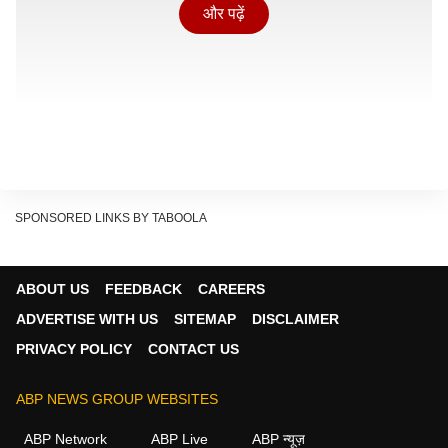
और पढ़ें
SPONSORED LINKS BY TABOOLA
इसी कारण से कई बार व्यक्ति की सोच और उसका जीवन का भविष्य
ABOUT US
FEEDBACK
CAREERS
हथेली में दिखाई देने लगता है.
ADVERTISE WITH US
SITEMAP
DISCLAIMER
Show Quick Read
PRIVACY POLICY
CONTACT US
Key points generated by AI, verified by newsroom
ABP NEWS GROUP WEBSITES
ABP Network
ABP Live
ABP न्यूज़