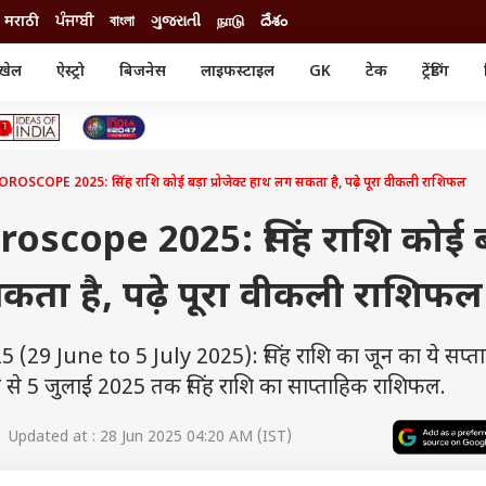
मराठी
ਪੰਜਾਬੀ
বাংলা
ગુજરાતી
நாடு
దేశం
खेल
ऐस्ट्रो
बिजनेस
लाइफस्टाइल
GK
टेक
ट्रेंडिंग
ंजन
ऑटो
खेल
ुड
कार
क्रिकेट
री सिनेमा
टेक्नोलॉजी
शिक्षा
ल सिनेमा
SCOPE 2025: सिंह राशि कोई बड़ा प्रोजेक्ट हाथ लग सकता है, पढ़े पूरा वीकली राशिफल
मोबाइल
रिजल्ट
्रिटीज
चैटजीपीटी
नौकरी
ी
scope 2025: सिंह राशि कोई ब
गैजेट
वेब स्टोरीज
 सकता है, पढ़े पूरा वीकली राशिफल
यूटिलिटी न्यूज़
कल्चर
फैक्ट चेक
9 June to 5 July 2025): सिंह राशि का जून का ये सप्ता
 जून से 5 जुलाई 2025 तक सिंह राशि का साप्ताहिक राशिफल.
 Updated at : 28 Jun 2025 04:20 AM (IST)