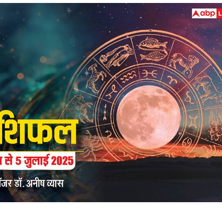
 कार्नर
 आर्टिकल्स
टॉप रील्स