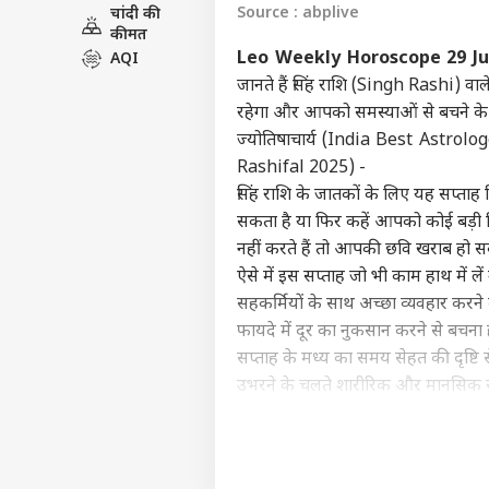
Source : abplive
चांदी की
इंडिय
कीमत
एडवर्टाइज विथ अस
Leo Weekly Horoscope 29 Jun
AQI
प्राइवेसी पॉलिसी
जानते हैं सिंह राशि (Singh Rashi) व
रहेगा और आपको समस्याओं से बचने के 
कॉन्टैक्ट अस
ज्योतिषाचार्य (India Best Astrologe
सेंड फीडबैक
SC पह
Rashifal 2025) -
अबाउट अस
फटका
सिंह राशि के जातकों के लिए यह सप्ताह म
से ड
बॉली
करियर्स
सकता है या फिर कहें आपको कोई बड़ी ज
नहीं करते हैं तो आपकी छवि खराब हो स
ऐसे में इस सप्ताह जो भी काम हाथ में ले
सहकर्मियों के साथ अच्छा व्यवहार करने
फायदे में दूर का नुकसान करने से बचना 
‘स्प
करोड़
सप्ताह के मध्य का समय सेहत की दृष्टि
LOGIN
सहित
उभरने के चलते शारीरिक और मानसिक रूप
भी त
उत्तरार्ध में आपको कामकाज की थकान 
इस दौरान स्थायी संपत्ति में कुछ फेर
उसमें आमूलचूल बदलाव करवाने की शुरुआत