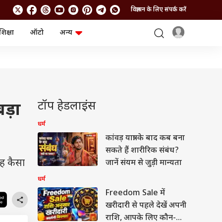
विज्ञापन के लिए संपर्क करें
शिक्षा
ऑटो
अन्य
बिजनेस
लाइफस्टाइल
पर्सनल फाइनेंस
स्वास्थ्य
स्टॉक मार्केट
ट्रैवल
म्यूचुअल फंड्स
फूड
क्रिप्टो
फैशन
आईपीओ
Health and Fitness
टॉप हेडलाइंस
ड़ा
फोटो गैलरी
जनरल नॉलेज
धर्म
कांवड़ यात्रा के बाद कब बना
वीडियो
सकते हैं शारीरिक संबंध?
ह कैसा
जानें संयम से जुड़ी मान्यता
धर्म
Freedom Sale में
खरीदारी से पहले देखें अपनी
राशि, आपके लिए कौन-सा