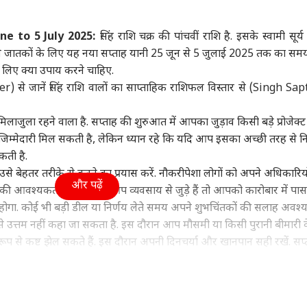
ा
उत्तर प्रदेश और उत्तराखंड
इंडिया
क्रिक
e to 5 July 2025:
सिंह राशि चक्र की पांचवीं राशि है. इसके स्वामी सूर्य ग
ाले जातकों के लिए यह नया सप्ताह यानी 25 जून से 5 जुलाई 2025 तक का सम
लिए क्या उपाय करने चाहिए.
r) से जानें सिंह राशि वालों का साप्ताहिक राशिफल विस्तार से (Singh Sa
ुंची महुआ मोइत्रा को
अतीक अहमद के बेटे उमर
मोहन भागवत के बयान पर
रोहि
र, 'क्या आपको अंडों
और अली को कोर्ट से राहत,
अभिजीत दीपके बोले, 'BJP
अब 
िलाजुला रहने वाला है. सप्ताह की शुरुआत में आपका जुड़ाव किसी बड़े प्रोजेक्ट 
र लगता है?
वुड
छोटे भाई आबान के जनाजे
इंडिया
वालों को बताएं कि...'
उत्तर प्रदेश और उत्तराखंड
जाय
इंडि
िम्मेदारी मिल सकती है, लेकिन ध्यान रहे कि यदि आप इसका अच्छी तरह से नि
में हो सकेंगे शामिल
कर 
कती है.
ं उसे बेहतर तरीके से करने का प्रयास करें. नौकरीपेशा लोगों को अपने अधिकारिय
और पढ़ें
 की आवश्यकता रहेगी। यदि आप व्यवसाय से जुड़े हैं तो आपको कारोबार में पास
होगा. कोई भी बड़ी डील या निर्णय लेते समय अपने शुभचिंतकों की सलाह अवश्य 
ाइडर मैन' 8वें दिन 400
ड्रोन हंटर्स बना रही भारतीय
अबान की कार से मिलीं
परि
 के हुई पार, 'बॉर्डर 2'
वायुसेना, ऑपरेशन सिंदूर से
लिटरेचर की ये किताबें! भाई
सरक
 से उत्तम नहीं कहा जा सकता है. इस दौरान आप मौसमी या किसी पुरानी बीमारी 
 13 फिल्मों का रिकॉर्ड
क्या है इसका कनेक्शन?
के लिए ले जा रहा था जेल
DMK?
 से कष्ट झेल सकते हैं. इस दौरान अपनी दिनचर्या और खानपान सही रखें. सप्
ोड़ा
थला
बनी रह सकती है.
बदल होने की नौबत आ सकती है. आप अपने घर की साज-सज्जा करवा सकते हैं या
 कर सकते हैं जिसके लिए बड़ी धनराशि खर्च करनी पड़ सकती है. विद्यार्थियों