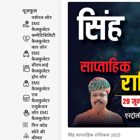
यूजफुल
पर्सनल लोन
EMI
कैलकुलेटर
कम्पैटिबिलिटी
कैलकुलेटर
कार लोन
EMI
कैलकुलेटर
बीएमआई
कैलकुलेटर
होम लोन
EMI
कैलकुलेटर
एज
कैलकुलेटर
एजुकेशन
लोन EMI
पर्सनल
कैलकुलेटर
पिन कोड
सोने की
टॉप
सिंह साप्ताहिक राशिफल 2025
हॅलो गेस्ट
कीमत