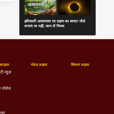
ो
वक्री शनि कर
हरियाली अमावस्या पर ग्रहण का साया! पौधे
कर लें सरसों
लगाएं या नहीं, जान लें नियम
शांत
ि
को
्टाइल
गोल्ड प्राइस
सिल्वर प्राइस
्ठित
टी न्यूज़
 है.
ल और
श के
 नॉलेज
ब तक
ोतिष
चुके
हैं.
ल्चर