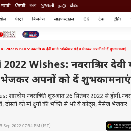
मराठी
ਪੰਜਾਬੀ
বাংলা
ગુજરાતી
நாடு
దేశం
खेल
ऐस्ट्रो
बिजनेस
लाइफस्टाइल
GK
टेक
ट्रेंडिंग
ंजन
ऑटो
खेल
ुड
कार
क्रिकेट
री सिनेमा
टेक्नोलॉजी
शिक्षा
ल सिनेमा
2022 WISHES: नवरात्रि पर देवी मां के भक्तिमय संदेश भेजकर अपनों को दें शुभकामनाएं
मोबाइल
रिजल्ट
्रिटीज
चैटजीपीटी
नौकरी
ी
022 Wishes: नवरात्रि पर देवी म
गैजेट
वेब स्टोरीज
 भेजकर अपनों को दें शुभकामनाएं
यूटिलिटी न्यूज़
कल्चर
फैक्ट चेक
रदीय नवरात्रि की शुरुआत 26 सितंबर 2022 से होगी.नवरात्र
दोस्तों को मां दुर्गा की भक्ति से भरे ये कोट्स, मैसेज भेजकर
5 Sep 2022 07:54 PM (IST)