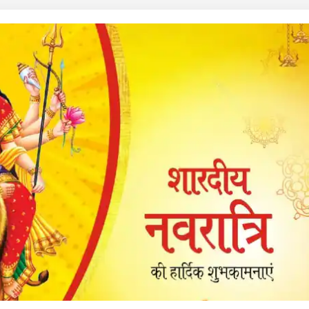
 कार्नर
 आर्टिकल्स
टॉप रील्स