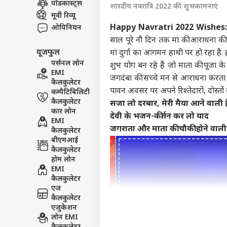
पॉडकास्ट्स
शारदीय नवरात्रि 2022 की शुभकामनाएं
इंडिय
मूवी रिव्यू
एडवर्टाइज विथ अस
Happy Navratri 2022 Wishes
ओपिनियन
प्राइवेसी पॉलिसी
साल पूरे नौ दिन तक मां की आराधना की 
यूजफुल
मां दुर्गा का आगमन हाथी पर हो रहा है.
कॉन्टैक्ट अस
पर्सनल लोन
शुभ योग बन रहे हैं जो माता की पूजा क
सेंड फीडबैक
EMI
E20 
जगदंबा की सच्चे मन से आराधना करता है द
कैलकुलेटर
अबाउट अस
गडकर
पावन अवसर पर अपने रिश्तेदारों, दोस्तों 
कम्पैटिबिलिटी
HC ब
स्पोर्ट
करियर्स
कैलकुलेटर
पोस्ट
सजा लो दरबार, मेरी मैया आने वाली ह
कार लोन
देवी के भजन-कीर्तन कर लो याद
EMI
जगराता और माता की चौकी होने वाली 
कैलकुलेटर
बीएमआई
कैलकुलेटर
अचा
होम लोन
पाकि
EMI
LOGIN
कॉमन
कैलकुलेटर
खुला
एज
कैलकुलेटर
एजुकेशन
लोन EMI