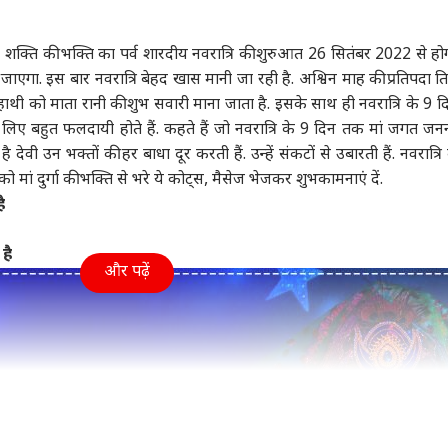
ा
झारखंड
इंडिया
इंडि
:
शक्ति की भक्ति का पर्व शारदीय नवरात्रि की शुरुआत 26 सितंबर 2022 से हो
जाएगा. इस बार नवरात्रि बेहद खास मानी जा रही है. अश्विन माह की प्रतिपदा त
 हाथी को माता रानी की शुभ सवारी माना जाता है. इसके साथ ही नवरात्रि के 9 
े लिए बहुत फलदायी होते हैं. कहते हैं जो नवरात्रि के 9 दिन तक मां जगत जनन
डीपफेक केस: नितिन
रांची में छात्रों के प्रदर्शन पर
क्या आसमान फट पड़ेगा?
महबू
ेवी उन भक्तों की हर बाधा दूर करती हैं. उन्हें संकटों से उबारती हैं. नवरात्र
ी के हक में फैसला,
JMM बोली- न इ्स्तीफा
मदरसों में वंदे मातरम न गाए
राष्
को मां दुर्गा की भक्ति से भरे ये कोट्स, मैसेज भेजकर शुभकामनाएं दें.
ोला- 'तुरंत हटाएं सभी
्स
होगा, न सीबीआई जांच
बॉलीवुड
जाने पर हाईकोर्ट की टिप्पणी
इंडिया
में 
महाराष
'
आतं
ै
है
और पढ़ें
नक गायब हुआ
पहले मंगलवार 'स्पाइडर मैन'
'क्या आपमें हिम्मत है कि...',
'ये इ
स्तानी खिलाड़ी,
हुई 300 करोड़ के पार, 7
मल्लिकार्जुन खरगे का
गुड़
वेल्थ गेम्स के बाद
बॉलीवुड फिल्मों को दी मात
राज्यसभा में किरेन रिजिजू
में.
 राज
को चैलेंज
शाह