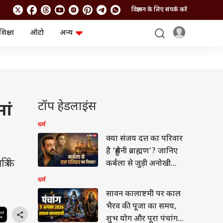
विज्ञापन के लिए संपर्क करें
शिक्षा
ऑटो
अन्य
बिजनेस
लाइफस्टाइल
पर्सनल फाइनेंस
स्वास्थ्य
स्टॉक मार्केट
ट्रैवल
म्यूचुअल फंड्स
फूड
क्रिप्टो
फैशन
आईपीओ
Health and Fitness
टॉप हेडलाइंस
ां
फोटो गैलरी
जनरल नॉलेज
धर्म
क्या संजय दत्त का परिवार
वीडियो
है ‘हुसैनी ब्राह्मण’? जानिए
ि के
कर्बला से जुड़ी अनोखी
कहानी
धर्म
सावन कालाष्टमी पर काल
भैरव की पूजा का समय,
शुभ योग और पूरा पंचांग