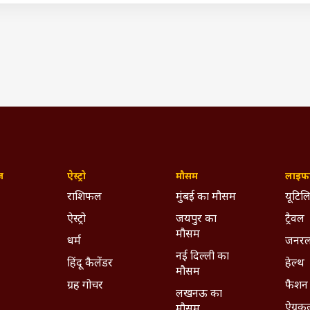
ज़
ऐस्ट्रो
मौसम
लाइफस
राशिफल
मुंबई का मौसम
यूटिलि
ऐस्ट्रो
जयपुर का
ट्रैवल
मौसम
धर्म
जनरल
नई दिल्ली का
पके द्वार
हिंदू कैलेंडर
हेल्थ
मौसम
ग्रह गोचर
फैशन
लखनऊ का
ऐग्रक
मौसम