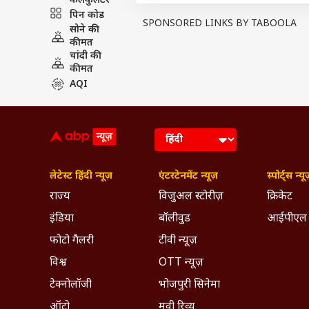
कैलकुलेटर
पिन कोड
SPONSORED LINKS BY TABOOLA
सोने की
कीमत
चांदी की
कीमत
AQI
लेटेस्ट हिंदी न्यूज़
एंटरटेनमेंट न्यूज़
स्पोर्ट्स न्यू
राज्य
विजुअल स्टोरीज़
क्रिकेट
इंडिया
बॉलीवुड
आईपीएल
फोटो गैलरी
टीवी न्यूज़
कुमकुम भरे कदमों से मां दुर्गा आए आ
विश्व
OTT न्यूज़
सुख संपत्ति मिले आपको अपार
टेक्नोलॉजी
भोजपुरी सिनेमा
ऑटो
मूवी रिव्यू