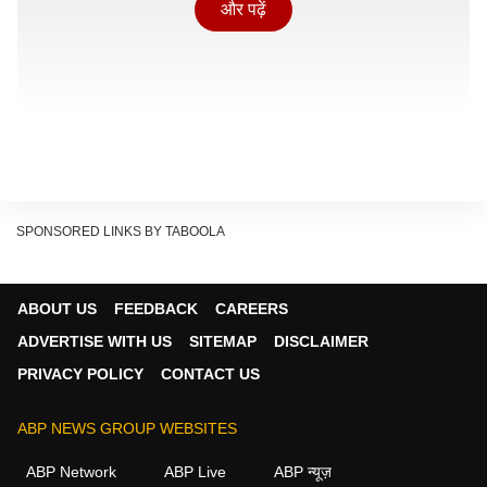
और पढ़ें
SPONSORED LINKS BY TABOOLA
जुलहिज्जा इस्लामिक चंद्र कैलेंडर का आखिरी महीना होता है,
जिसके बाद मुहूर्रम की शुरुआत होती है. जुलहिज्जा के पहले 10 दिनों
ABOUT US
FEEDBACK
CAREERS
(1-10 तारीख) को इस्लाम में बेहतर बताया गया है. इसे पाक और
ADVERTISE WITH US
SITEMAP
DISCLAIMER
बरकत वाले दिन माने गए हैं, जिसमें खासकर अल्लाह की इबादत
PRIVACY POLICY
CONTACT US
करना श्रेष्ठ माना जाता है.
जिलहिज्जा के पहले 10 दिनों को लेकर पैगंबर मुहम्मद ने कहा- नेक
ABP NEWS GROUP WEBSITES
कर्म करने के लिए इन दस दिनों से अधिक प्रिय कोई और दिन नहीं
ABP Network
ABP Live
ABP न्यूज़
हैं.
हदीस। सहीह अल-बुखारी