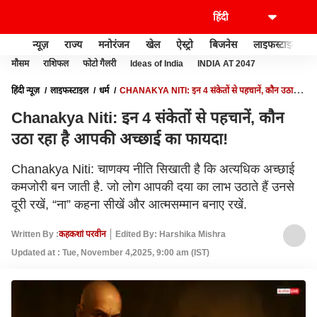
न्यूज़
राज्य
मनोरंजन
खेल
ऐस्ट्रो
बिजनेस
लाइफस्टाइल
मौसम
राशिफल
फोटो गैलरी
Ideas of India
INDIA AT 2047
हिंदी न्यूज़
लाइफस्टाइल
धर्म
CHANAKYA NITI: इन 4 संकेतों से पहचानें, कौन उठा रहा
है आपकी अच्छाई का फायदा!
Chanakya Niti: इन 4 संकेतों से पहचानें, कौन
उठा रहा है आपकी अच्छाई का फायदा!
Chanakya Niti: चाणक्य नीति सिखाती है कि अत्यधिक अच्छाई
कमजोरी बन जाती है. जो लोग आपकी दया का लाभ उठाते हैं उनसे
दूरी रखें, “ना” कहना सीखें और आत्मसम्मान बनाए रखें.
Written By :
कहकशां परवीन
Edited By: Harshika Mishra
Updated at : Tue, November 4,2025, 9:00 am (IST)