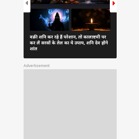
 में
चौथ,
 शुभ
वक्री शनि कर रहे हैं परेशान, तो कालाष्टमी पर
चोर पंचक आज
कर लें सरसों के तेल का ये उपाय, शनि देव होंगे
कर सकते हैं 
शांत
Advertisement
आधार
ै.
करते
 में
ा के