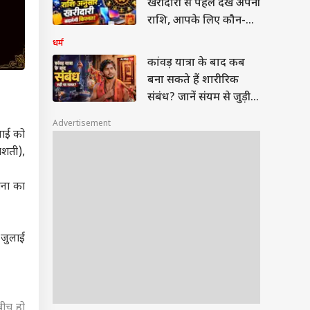
खरीदारी से पहले देखें अपनी
राशि, आपके लिए कौन-सा
प्रोडक्ट रहेगा शुभ ?
धर्म
कांवड़ यात्रा के बाद कब
बना सकते हैं शारीरिक
संबंध? जानें संयम से जुड़ी
मान्यता
Advertisement
लाई को
्तशती),
पना का
 जुलाई
 बीच हो