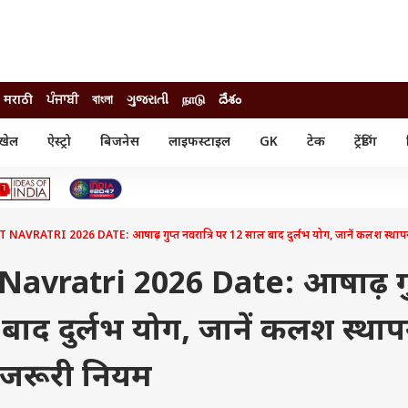
मराठी
ਪੰਜਾਬੀ
বাংলা
ગુજરાતી
நாடு
దేశం
खेल
ऐस्ट्रो
बिजनेस
लाइफस्टाइल
GK
टेक
ट्रेंडिंग
ंजन
ऑटो
खेल
ुड
कार
क्रिकेट
री सिनेमा
टेक्नोलॉजी
शिक्षा
ल सिनेमा
VRATRI 2026 DATE: आषाढ़ गुप्त नवरात्रि पर 12 साल बाद दुर्लभ योग, जानें कलश स्थापना
मोबाइल
रिजल्ट
्रिटीज
चैटजीपीटी
नौकरी
ी
avratri 2026 Date: आषाढ़ गु
गैजेट
वेब स्टोरीज
ल बाद दुर्लभ योग, जानें कलश स्था
यूटिलिटी न्यूज़
कल्चर
फैक्ट चेक
र जरूरी नियम