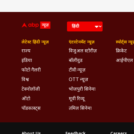
शास्त्रीय अध्ययन 
जागृति सोनी बर्सले की 
उन्हें प्राचीन धार्मिक ग्रंथो
धर्म सिंधु
मुहूर्त चिंतामणि
शकुन शास्त्र
लेटेस्ट हिंदी न्यूज़
एंटरटेनमेंट न्यूज़
स्पोर्ट्स न्यू
वास्तु
का अच्छा ज्ञान है. इन 
राज्य
विजुअल स्टोरीज़
क्रिकेट
को सरल, प्रमाणिक और श
इंडिया
बॉलीवुड
आईपीएल
योगदान
फोटो गैलरी
टीवी न्यूज़
जागृति सोनी बर्सले एक
विषयों पर लेख लिख चुक
विश्व
OTT न्यूज़
उनका उद्देश्य धार्मि
टेक्नोलॉजी
भोजपुरी सिनेमा
पाठक इन विषयों को सम
व्यक्तिगत रुचियां
ऑटो
मूवी रिव्यू
अध्यात्म और भारतीय 
पॉडकास्ट्स
तमिल सिनेमा
ज्ञानवर्धक पुस्तकें
बनाता है.
About Us
Feedback
Careers