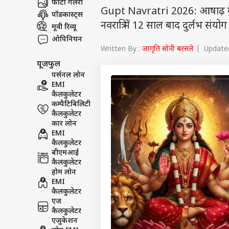
फोटो गैलरी
Gupt Navratri 2026: आषाढ़ गुप्त
पॉडकास्ट्स
नवरात्रि में 12 साल बाद दुर्लभ संयो
मूवी रिव्यू
ओपिनियन
Written By :
जागृति सोनी बरसले
| Updated 
यूजफुल
पर्सनल लोन
EMI
कैलकुलेटर
कम्पैटिबिलिटी
कैलकुलेटर
कार लोन
EMI
कैलकुलेटर
बीएमआई
कैलकुलेटर
होम लोन
EMI
कैलकुलेटर
एज
कैलकुलेटर
एजुकेशन