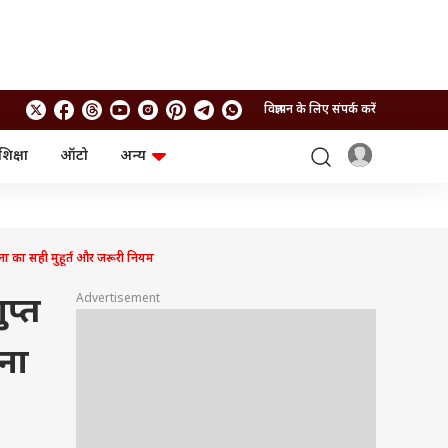
विज्ञापन के लिए संपर्क करें
शिक्षा
ऑटो
अन्य
बिजनेस
लाइफस्टाइल
पर्सनल फाइनेंस
स्वास्थ्य
स्टॉक मार्केट
ट्रैवल
म्यूचुअल फंड्स
फूड
 का सही मुहूर्त और जरूरी नियम
क्रिप्टो
फैशन
आईपीओ
Health and Fitness
Advertisement
प्त
फोटो गैलरी
जनरल नॉलेज
पना
वीडियो