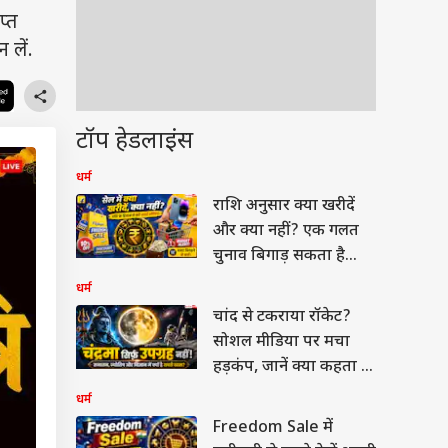
प्त
 लें.
टॉप हेडलाइंस
धर्म
राशि अनुसार क्या खरीदें
और क्या नहीं? एक गलत
चुनाव बिगाड़ सकता है
आपका बजट
धर्म
चांद से टकराया रॉकेट?
सोशल मीडिया पर मचा
हड़कंप, जानें क्या कहता है
विज्ञान और शास्त्र
धर्म
Freedom Sale में