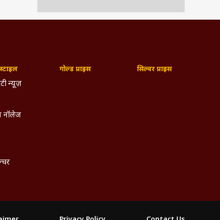
्टाइल
गोल्ड प्राइस
सिल्वर प्राइस
षयों
टी न्यूज़
 नॉलेज
ुड़े
ताकि
ल्चर
क और
ारित
laimer
Privacy Policy
Contact Us