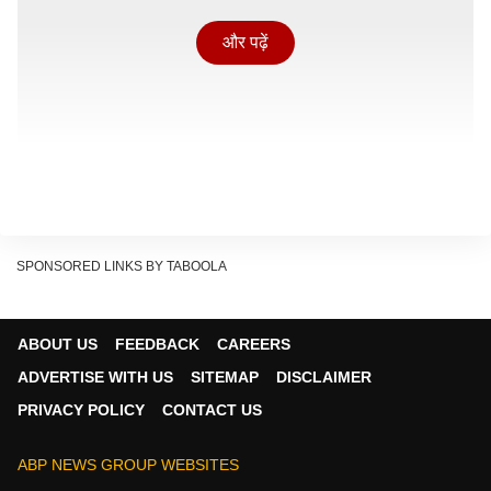
और पढ़ें
SPONSORED LINKS BY TABOOLA
आज के इस दौर में जहां हर इंसान अपनी भागदौड़ भरी जिंदगी में
ABOUT US
FEEDBACK
CAREERS
किसी न किसी मानसिक तनाव या आर्थिक तंगी से गुजर रहा है, अपरा
ADVERTISE WITH US
SITEMAP
DISCLAIMER
एकादशी एक 'रीसेट बटन' की तरह काम करती है. यह दिन हमें मौका
PRIVACY POLICY
CONTACT US
देता है कि हम अपने अतीत की गलतियों को सुधारें और एक नई,
सकारात्मक ऊर्जा के साथ जीवन की शुरुआत करें. आज का यह लेख
ABP NEWS GROUP WEBSITES
आपके लिए इसलिए भी खास है क्योंकि इसमें हमने उस गुप्त रहस्य को