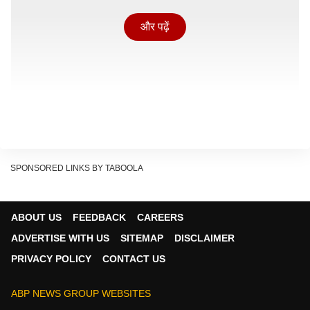
और पढ़ें
SPONSORED LINKS BY TABOOLA
ABOUT US
FEEDBACK
CAREERS
ADVERTISE WITH US
SITEMAP
DISCLAIMER
हनुमान जी को प्रसन्न करने के लिए इन सब से ज्यादा जरूरी एक
PRIVACY POLICY
CONTACT US
बेहद खास काम है, जिसे किए बिना आपकी हर प्रार्थना और हर पूजा
अधूरी रह जाती है.
ABP NEWS GROUP WEBSITES