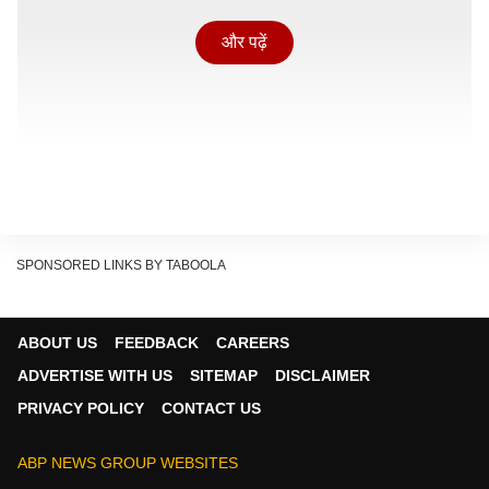
और पढ़ें
SPONSORED LINKS BY TABOOLA
ABOUT US
FEEDBACK
CAREERS
ADVERTISE WITH US
SITEMAP
DISCLAIMER
PRIVACY POLICY
CONTACT US
18 साल बाद हुआ इस तरह का काम
ABP NEWS GROUP WEBSITES
यह ड्यूल ऑर्गन ट्रांसप्लांट एम्स में 18 साल बाद किया गया. मरीज