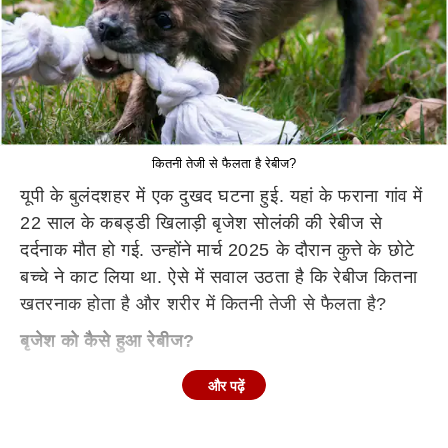
कितनी तेजी से फैलता है रेबीज?
यूपी के बुलंदशहर में एक दुखद घटना हुई. यहां के फराना गांव में
22 साल के कबड्डी खिलाड़ी बृजेश सोलंकी की रेबीज से
दर्दनाक मौत हो गई. उन्होंने मार्च 2025 के दौरान कुत्ते के छोटे
बच्चे ने काट लिया था. ऐसे में सवाल उठता है कि रेबीज कितना
खतरनाक होता है और शरीर में कितनी तेजी से फैलता है?
बृजेश को कैसे हुआ रेबीज?
बताया जा रहा है कि इंटर स्टेट कॉम्पिटिशन में गोल्ड मेडल जीत
और पढ़ें
चुके बृजेश प्रो कबड्डी लीग की तैयारी कर रहे थे. मार्च 2025
के दौरान गांव की नाली में कुत्ते का छोटा-सा बच्चा डूब रहा था.