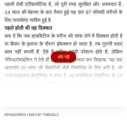
पहली देसी एंटीबायोटिक है, जो पूरी तरह सुरक्षित और असरदार है.
14 साल की मेहनत के बाद तैयार हुई यह दवा 97 फीसदी मरीजों के
लिए फायदेमंद साबित हुई है.
पहले होती थी यह दिक्कत
बता दें कि जब डायबिटीज के मरीज को सांस लेने में दिक्कत होती है
या कैंसर के इलाज के दौरान इंफेक्शन हो जाता है, तब पुरानी दवाएं
काम नहीं करती हैं. ऐसे में मरीज काफी परेशान होते हैं, लेकिन
और पढ़ें
नेफिथ्रोमाइसिन ने ऐसे ही इंफेक्शन पर कमाल कर दिखाया. यह दवा
खासतौर पर सांस की बीमारियों जैसे निमोनिया के लिए बनी है, जो
स्ट्रेप्टोकोकस बैक्टीरिया से होता है. यह बैक्टीरिया निमोनिया के 33
फीसदी केसों के लिए जिम्मेदार होता है. केंद्रीय मंत्री के मुताबिक,
यह दवा एजिथ्रोमाइसिन से 10 गुना ज्यादा ताकतवर है और सिर्फ
तीन दिन में गंभीर निमोनिया ठीक कर देती है. इस दवा को भारत-
अमेरिका-यूरोप के मरीजों पर टेस्ट किया गया और नतीजे शानदार
रहे.
SPONSORED LINKS BY TABOOLA
किसने बनाई यह दवा?