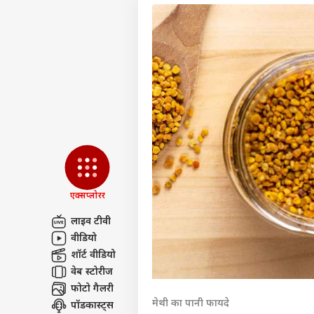
एक्सप्लोरर
लाइव टीवी
वीडियो
पर्सनल
शॉर्ट वीडियो
वेब स्टोरीज
फोटो गैलरी
टॉप
हॅलो गेस्ट
मेथी का पानी फायदे
पॉडकास्ट्स