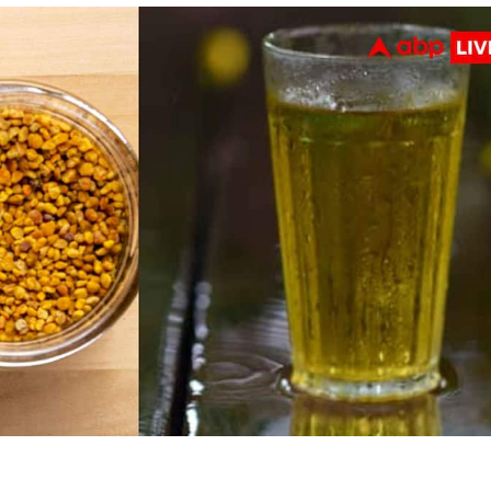
 कार्नर
 आर्टिकल्स
टॉप रील्स