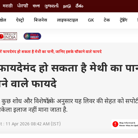
मराठी
ਪੰਜਾਬੀ
বাংলা
ગુજરાતી
நாடு
దేశం
खेल
ऐस्ट्रो
बिजनेस
लाइफस्टाइल
GK
टेक
ट्रेंडिंग
ंजन
ऑटो
खेल
ुड
कार
क्रिकेट
री सिनेमा
टेक्नोलॉजी
शिक्षा
ल सिनेमा
र में फायदेमंद हो सकता है मेथी का पानी, जानिए इसके चौंकाने वाले फायदे
मोबाइल
रिजल्ट
्रिटीज
चैटजीपीटी
नौकरी
ी
में फायदेमंद हो सकता है मेथी का पा
गैजेट
वेब स्टोरीज
ने वाले फायदे
यूटिलिटी न्यूज़
कल्चर
फैक्ट चेक
 शोध और विशेषज्ञों के अनुसार यह लिवर की सेहत को सपोर्ट
केला इलाज नहीं माना जाता है.
 : 11 Apr 2026 08:42 AM (IST)