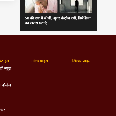
ट पिया
50 की उम्र में बीपी, शुगर कंट्रोल रखें, डिमेंशिया
प्रेग्नेंसी मे
कर सकते
का खतरा घटाएं
6 चीजें, होग
ह खाली
ा इसका
ेट में
्टाइल
गोल्ड प्राइस
सिल्वर प्राइस
टी न्यूज़
के लिए
 नॉलेज
रों के
ी फैटी
ल्चर
ज्यादा