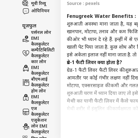
मूवी रिव्यू
Source : pexels
इंडिय
ओपिनियन
एडवर्टाइज विथ अस
Fenugreek Water Benefits :
प्राइवेसी पॉलिसी
शुरुआती अवस्था माना जाता है, यह बहु
यूजफुल
कॉन्टैक्ट अस
खानपान, मोटापा, तनाव और कम फिजिकल
पर्सनल लोन
सेंड फीडबैक
EMI
की ओर भी ध्यान दे रहे हैं. इन्हीं मे
'सें
कैलकुलेटर
खाली पेट पिया जाता है. कुछ शोध और व
अबाउट अस
पालन
कम्पैटिबिलिटी
केंद्
ओटीट
इसे अकेला इलाज नहीं माना जाता है. तो 
कैलकुलेटर
करियर्स
कार लोन
ग्रेड-1 फैटी लिवर क्या होता है?
EMI
ग्रेड-1 फैटी लिवर फैटी लिवर की शुरुआती 
कैलकुलेटर
आमतौर पर कोई गंभीर लक्षण नहीं दिखते
बीएमआई
कैलकुलेटर
मोटापा, एक्सरसाइज की कमी और गलत खान
कंगन
होम लोन
शुरुआती चरण में ध्यान दिया जाए तो इ
विधा
EMI
LOGIN
मेथी का पानी फैटी लिवर में कैसे फा
कंफर
कैलकुलेटर
सकते 
एज
मेथी शरीर में इंसुलिन की कार्यक्षमता
कैलकुलेटर
मिलती है. कुछ रिसर्च के अनुसार यह शरी
एजुकेशन
और शरीर की एनर्जी प्रक्रिया को बेहतर 
लोन EMI
सकता है. लेकिन अभी तक ऐसा कोई मजबूत
कैलकुलेटर