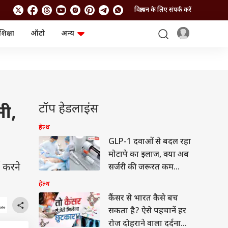
विज्ञापन के लिए संपर्क करें
शिक्षा
ऑटो
अन्य
बिजनेस
लाइफस्टाइल
पर्सनल फाइनेंस
स्वास्थ्य
स्टॉक मार्केट
ट्रैवल
म्यूचुअल फंड्स
फूड
क्रिप्टो
फैशन
आईपीओ
Health and Fitness
टॉप हेडलाइंस
नी,
फोटो गैलरी
जनरल नॉलेज
हेल्थ
GLP-1 दवाओं से बदल रहा
वीडियो
मोटापे का इलाज, क्या अब
 करने
सर्जरी की जरूरत कम
होगी?
हेल्थ
कैंसर से भारत कैसे बच
सकता है? ऐसे पहचानें हर
रोज दोहराने वाला दर्दनाक