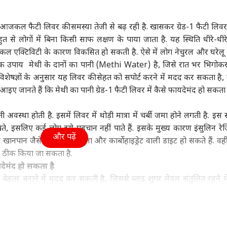
ा
उत्तर प्रदेश और उत्तराखंड
क्रिकेट
हेल्थ
आजकल फैटी लिवर की समस्या तेजी से बढ़ रही है. खासकर ग्रेड-1 फैटी लिवर
त से लोगों में बिना किसी साफ लक्षण के पाया जाता है. यह स्थिति धीरे-धी
 एक्टिविटी के कारण विकसित हो सकती है. ऐसे में लोग नेचुरल और घरेलू 
ं से एक उपाय मेथी के दानों का पानी (Methi Water) है, जिसे रात भर भिगोक
सरशिप नहीं, कानून का
UP चुनाव से पहले RLD में
श्रीलंका के खिलाफ टेस्ट में
कैंस
िशेषज्ञों के अनुसार यह लिवर की सेहत को सपोर्ट करने में मदद कर सकता है,
', AI कंटेंट-CSAM पर
बड़ा बदलाव, ऐश्वर्य राज सिंह
सबसे ज्यादा विकेट लेने वाले
सकता
र की मेटा को दो टूक
ी
बने प्रदेश अध्यक्ष
विश्व
5 भारतीय गेंदबाज
इंडिया
रोज 
इंडि
आइए जानते हैं कि मेथी का पानी ग्रेड-1 फैटी लिवर में कैसे फायदेमंद हो सकता 
सच
अवस्था होती है. इसमें लिवर में थोड़ी मात्रा में चर्बी जमा होने लगती है. इस स्
, इसलिए कई लोग इसे पहचान नहीं पाते हैं. इसके मुख्य कारण इंसुलिन रेजिस
और पढ़ें
पान जैसे ज्यादा तला-भुना और कार्बोहाइड्रेट वाली डाइट हो सकते हैं. वह
ा रनौत की 'भारत भाग्य
अपने ही पैर पर कुल्हाड़ी...,
एक पर हमला, तीनों पर
ड्रो
से ठीक किया जा सकता है.
ता' की ओटीटी रिलीज
भारत-चीन पर 100% टैरिफ
माना जाएगा अटैक! पाक-
वायु
यदेमंद हो सकता है
्म, जानें कब-कहां देख
का US सीनेटर ने किया
सऊदी-तुर्किए डिफेंस डील पर
क्या
हैं
विरोध
क्या बोला भारत?
 को बेहतर बनाने में मदद कर सकती है, जिससे ब्लड शुगर लेवल संतुलित रहने म
र में फैट और कोलेस्ट्रॉल के स्तर को संतुलित करने में सहायक हो सकती है. य
बनाने में मदद कर सकती है, जिससे फैट जमा होने की प्रक्रिया पर अप्रत्यक्ष अ
 प्रमाण नहीं है जो यह साबित करे कि सिर्फ मेथी का पानी फैटी लिवर को पू