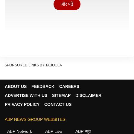
और पढ़ें
SPONSORED LINKS BY TABOOLA
ABOUT US
FEEDBACK
CAREERS
ADVERTISE WITH US
SITEMAP
DISCLAIMER
PRIVACY POLICY
CONTACT US
भारत में तेजी से बढ़ रहा मोटापा
इंडियन काउंसिल ऑफ मेडिकल रिसर्च के मुताबिक, भारत में मोटापा,
ABP NEWS GROUP WEBSITES
डायबिटीज और मेटाबॉलिक डिसऑर्डर्स तेजी से बढ़ रहे हैं और यही
ABP Network
ABP Live
ABP न्यूज़
फैटी लिवर के मामलों में बढ़ोतरी की बड़ी वजह बन रहे हैं.