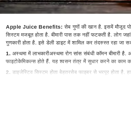
Apple Juice Benefits:
सेब गुणों की खान है. इसमें मौजूद 
सिस्टम मजबूत होता है. बीमारी पास तक नहीं फटकती है. लोग जहां स
गुणकारी होता है. इसे डेली डाइट में शामिल कर तंदरुस्त रहा जा स
1.
अस्थमा में लाभकारीअस्थमा रोग सांस संबंधी कॉमन बीमारी है. अस
फाइटोकेमिकल्स होते हैं. यह श्वसन तंत्र में सुधार करने का काम 
2.
डाइजेस्टिव सिस्टम होता बेहतरसेब फाइबर से भरपूर होता है. हाल
मिलता है. सेब में सोर्बिटोल यौगिक पाया जाता है. इसके सेवन से क
3.
हार्ट के लिए फायदेमंदहार्ट को हेल्दी रखना है तो कोलेस्ट्रॉल 
करते हैं. इससे हार्ट फिट रहता है.
4.
वजन घटाने में कारागरसेब वजन कम भी करता है. यदि मोटाप से 
मोटापा नहीं बढ़ता है. इसके अलावा सेब में ऐसे भी एंजाइम्स पाए जा
5.
आंखों के लिए है टॉनिकसेब आंखों की रोशनी बढ़ापने के लिए टॉन