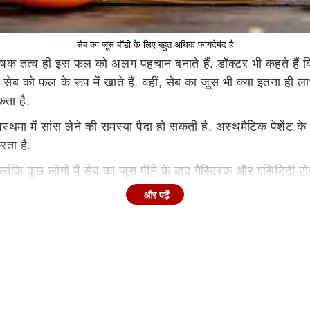
सेब का जूस बॉडी के लिए बहुत अधिक फायदेमंद है
पोषक तत्व ही इस फल को अलग पहचान बनाते हैं. डॉक्टर भी कहते हैं कि
ेब को फल के रूप में खाते हैं. वहीं, सेब का जूस भी क्या इतना ही ल
कता है.
्थमा में सांस लेने की समस्या पैदा हो सकती है. अस्थमैटिक पेशेंट क
करता है.
ांकि कुछ लोगों में सेब का जूस पीने के बाद गैस्ट्रिक और एसिडिटी ह
ब्ज नहीं रह जाती है. यह डाइजेस्टिव सिस्टम के लिए बेहतर होता है.
और पढ़ें
का दुरस्त होना जरूरी है. कोलेस्ट्रॉल बढ़ने पर हार्ट अटैक आने का खतर
परेशान हैं तो सेब वजन कम करने के लिए हेल्दी विकल्प हो सकता है.
ते हैं, जोकि पेट को काफी देर तक भरा रखते हैं.
िक का काम करता है. इसमें विटामिन ए बहुत अधिक पाया जाता है, जोकि