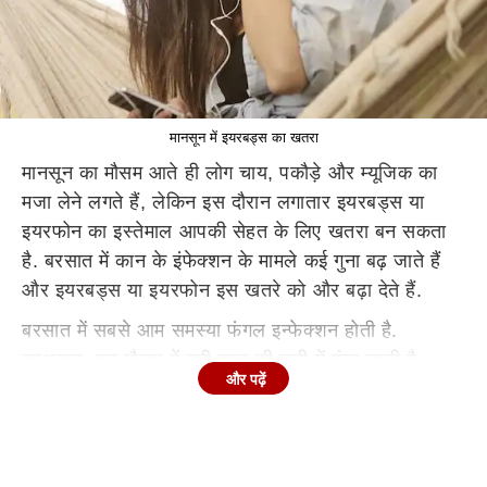
मानसून में इयरबड्स का खतरा
मानसून का मौसम आते ही लोग चाय, पकौड़े और म्यूजिक का
मजा लेने लगते हैं, लेकिन इस दौरान लगातार इयरबड्स या
इयरफोन का इस्तेमाल आपकी सेहत के लिए खतरा बन सकता
है. बरसात में कान के इंफेक्शन के मामले कई गुना बढ़ जाते हैं
और इयरबड्स या इयरफोन इस खतरे को और बढ़ा देते हैं.
बरसात में सबसे आम समस्या फंगल इन्फेक्शन होती है.
दरअसल, इस मौसम में नमी कान की नली में फंस जाती है,
और पढ़ें
जिससे बैक्टीरिया और फंगस तेजी से पनपते हैं. ‌जिन लोगों को
बार-बार जुकाम या एलर्जी रहती है, उन्हें मिडिल ईयर इंफेक्शन
का भी ज्यादा खतरा रहता है.
क्यों खतरनाक है इयरबड्स या इयरफोन?