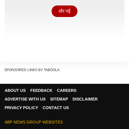
और पढ़ें
SPONSORED LINKS BY TABOOLA
ABOUT US
FEEDBACK
CAREERS
कॉन्क्लेव के दौरान 'द ग्लोबल एनर्जी क्राइसिस: नेगोशिएटिंग द चेंज'
ADVERTISE WITH US
SITEMAP
DISCLAIMER
पर बोलते हुए जलवायु विशेषज्ञ और काउंसिल ऑन एनर्जी,
PRIVACY POLICY
CONTACT US
एनवायरनमेंट एंड वॉटर (CEEW) के मुख्य कार्यकारी अधिकारी डॉ.
अरुणाभा घोष ने कहा कि किसी भी देश का आर्थिक विकास पर्याप्त
ABP NEWS GROUP WEBSITES
ऊर्जा उपलब्धता के बिना संभव नहीं है. उन्होंने कहा कि दुनिया में ऐसा