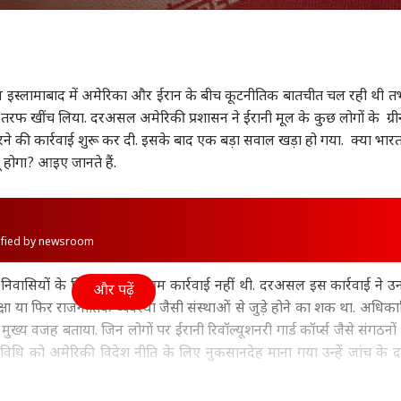
ा
इंडिया
झारखंड
क्रिक
स्लामाबाद में अमेरिका और ईरान के बीच कूटनीतिक बातचीत चल रही थी 
ी तरफ खींच लिया. दरअसल अमेरिकी प्रशासन ने ईरानी मूल के कुछ लोगों के ग्रीन
ों का 'नीलम-झेलम
'ये वो बांग्लादेश नहीं, जिसके
'पेपर लीक सिर्फ झारखंड का
इस 
रोपावर प्रोजेक्ट', कैसे
लिए दी लाखों शहादत',
मुद्दा...', छात्रों के प्रदर्शन पर
और 
 करने की कार्रवाई शुरू कर दी. इसके बाद एक बड़ा सवाल खड़ा हो गया. क्या भार
 के लिए बन गया
ट
फफक कर रोती हुई बोलीं
इंडिया
बोले CM सोरेन
इंडिया
क्रि
इंडि
ू होगा? आइए जानते हैं.
हन मशीन'?
शेख हसीना
रोहि
rified by newsroom
पंत, संजू सैमसन या
‘संसद मार्च में नहीं चली
‘वर्तमान पर फोकस करें
राहु
न किशन, किसे मिलना
गोली, झारखंड की तकलीफ
और...’, PM मोदी ने भाजपा
'महि
 निवासियों के खिलाफ कोई आम कार्रवाई नहीं थी. दरअसल इस कार्रवाई ने उन
और पढ़ें
ए 2027 वनडे वर्ल्ड कप
समझें राहुल’, BJP का
सांसदों को दी बड़ी सलाह
भेजे
ा या फिर राजनीतिक व्यवस्था जैसी संस्थाओं से जुड़े होने का शक था. अधिकारि
मौका?
पलटवार
जरूर
ी मुख्य वजह बताया. जिन लोगों पर ईरानी रिवॉल्यूशनरी गार्ड कॉर्प्स जैसे संगठनों स
ि को अमेरिकी विदेश नीति के लिए नुकसानदेह माना गया उन्हें जांच के दाय
ई नीति है?