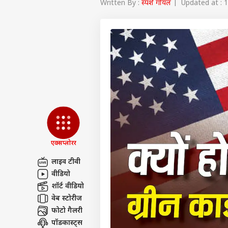
Written By :
स्पर्श गोयल
| Updated at : 1
एक्सप्लोरर
लाइव टीवी
वीडियो
पर्सनल
शॉर्ट वीडियो
वेब स्टोरीज
फोटो गैलरी
टॉप
हॅलो गेस्ट
पॉडकास्ट्स