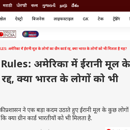
मराठी
ਪੰਜਾਬੀ
বাংলা
ગુજરાતી
நாடு
దేశం
खेल
ऐस्ट्रो
बिजनेस
लाइफस्टाइल
GK
टेक
ट्रेंडिंग
ंजन
ऑटो
खेल
ुड
कार
क्रिकेट
री सिनेमा
टेक्नोलॉजी
शिक्षा
ल सिनेमा
मेरिका में ईरानी मूल के लोगों का ग्रीन कार्ड रद्द, क्या भारत के लोगों को भी मिलता है यह?
मोबाइल
रिजल्ट
्रिटीज
चैटजीपीटी
नौकरी
ी
les: अमेरिका में ईरानी मूल क
गैजेट
वेब स्टोरीज
ड रद्द, क्या भारत के लोगों को भी
यूटिलिटी न्यूज़
कल्चर
फैक्ट चेक
रशासन ने एक बड़ा कदम उठाते हुए ईरानी मूल के कुछ लोगों क
ं कि क्या ग्रीन कार्ड भारतीयों को भी मिलता है.