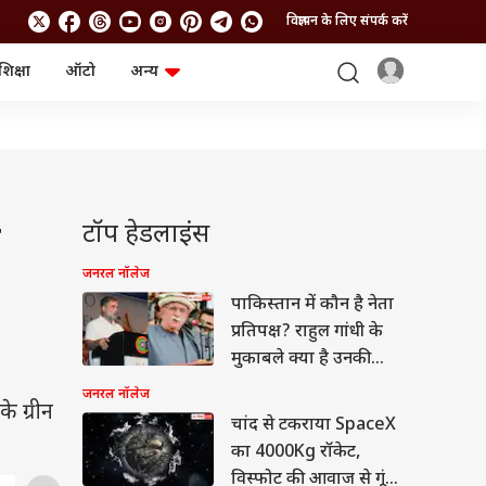
विज्ञापन के लिए संपर्क करें
शिक्षा
ऑटो
अन्य
बिजनेस
लाइफस्टाइल
पर्सनल फाइनेंस
स्वास्थ्य
स्टॉक मार्केट
ट्रैवल
म्यूचुअल फंड्स
फूड
क्रिप्टो
फैशन
आईपीओ
Health and Fitness
टॉप हेडलाइंस
े
फोटो गैलरी
जनरल नॉलेज
जनरल नॉलेज
पाकिस्तान में कौन है नेता
वीडियो
प्रतिपक्ष? राहुल गांधी के
मुकाबले क्या है उनकी
शिक्षा
जनरल नॉलेज
े ग्रीन
चांद से टकराया SpaceX
का 4000Kg रॉकेट,
विस्फोट की आवाज से गूंज