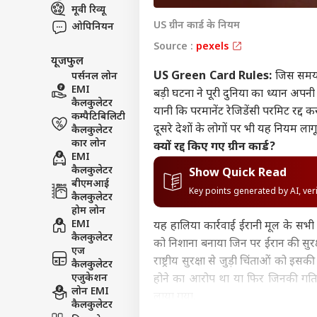
मूवी रिव्यू
इंडिय
US ग्रीन कार्ड के नियम
ओपिनियन
एडवर्टाइज विथ अस
Source :
pexels
प्राइवेसी पॉलिसी
यूजफुल
कॉन्टैक्ट अस
US Green Card Rules:
जिस समय इ
पर्सनल लोन
सेंड फीडबैक
EMI
बड़ी घटना ने पूरी दुनिया का ध्यान अपन
अरब
कैलकुलेटर
अबाउट अस
हाइड्
यानी कि परमानेंट रेजिडेंसी परमिट रद्द
कम्पैटिबिलिटी
PoJK
क्रिके
दूसरे देशों के लोगों पर भी यह नियम लाग
करियर्स
कैलकुलेटर
'दो
कार लोन
क्यों रद्द किए गए ग्रीन कार्ड?
EMI
कैलकुलेटर
Show Quick Read
बीएमआई
Key points generated by AI, ve
कैलकुलेटर
ऋषभ 
होम लोन
ईशा
EMI
यह हालिया कार्रवाई ईरानी मूल के सभी
LOGIN
चाहि
कैलकुलेटर
को निशाना बनाया जिन पर ईरान की सुरक्ष
में 
एज
राष्ट्रीय सुरक्षा से जुड़ी चिंताओं को इसक
कैलकुलेटर
एजुकेशन
होने का आरोप था या फिर जिनकी गतिविध
लोन EMI
लाया गया.
कैलकुलेटर
क्या यह सभी ईरानियों के खिलाफ को