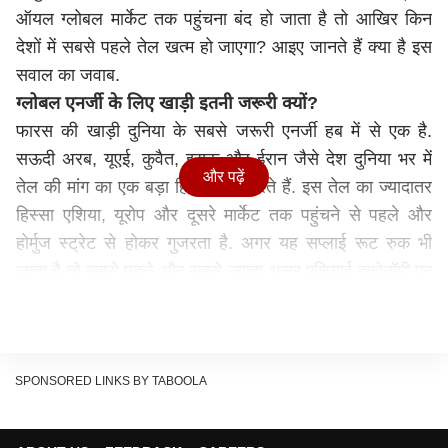
ऑयल ग्लोबल मार्केट तक पहुंचना बंद हो जाता है तो आखिर किन
देशों में सबसे पहले तेल खत्म हो जाएगा? आइए जानते हैं क्या है इस
सवाल का जवाब.
ग्लोबल एनर्जी के लिए खाड़ी इतनी जरूरी क्यों?
फारस की खाड़ी दुनिया के सबसे जरूरी एनर्जी हब में से एक है.
सऊदी अरब, यूएई, कुवैत, इराक और ईरान जैसे देश दुनिया भर में
और पढ़ें
तेल की मांग का एक बड़ा हिस्सा पूरा करते हैं. इस तेल का ज्यादातर
हिस्सा एशिया, यूरोप और दूसरे मार्केट तक पहुंचने से पहले और
होर्मुज स्ट्रेट से होकर गुजरता है. अगर यह सप्लाई रूट रुक भी
जाता है तो सबसे पहले और सबसे ज्यादा असर एशियाई इकोनॉमी पर
ही पड़ेगा. ऐसा इसलिए क्योंकि उनमें से कई ट्रांसपोर्टेशन, इंडस्ट्री
और बिजली बनाने के लिए गल्फ ऑयल पर काफी ज्यादा निर्भर हैं.
तेल की कमी से सबसे ज्यादा प्रभावित देश
कई एशियाई देश इंपोर्टेड तेल पर काफी ज्यादा निर्भर हैं. साथ ही
SPONSORED LINKS BY TABOOLA
उनके पास सीमित रिजर्व भी है. अगर गल्फ सप्लाई पूरी तरह से बंद हो
जाती है तो इन देशों को कुछ ही हफ्तों में एनर्जी संकट का सामना