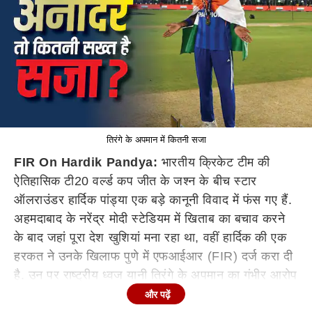
तिरंगे के अपमान में कितनी सजा
FIR On Hardik Pandya:
भारतीय क्रिकेट टीम की
ऐतिहासिक टी20 वर्ल्ड कप जीत के जश्न के बीच स्टार
ऑलराउंडर हार्दिक पांड्या एक बड़े कानूनी विवाद में फंस गए हैं.
अहमदाबाद के नरेंद्र मोदी स्टेडियम में खिताब का बचाव करने
के बाद जहां पूरा देश खुशियां मना रहा था, वहीं हार्दिक की एक
हरकत ने उनके खिलाफ पुणे में एफआईआर (FIR) दर्ज करा दी
है. उन पर राष्ट्रीय ध्वज यानी तिरंगे के अपमान का गंभीर आरोप
लगा है. खेल के मैदान से शुरू हुआ यह मामला अब पुलिस थाने
और पढ़ें