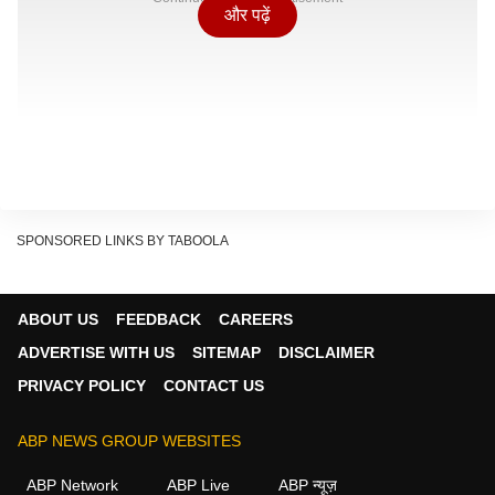
और पढ़ें
SPONSORED LINKS BY TABOOLA
ABOUT US
FEEDBACK
CAREERS
ADVERTISE WITH US
SITEMAP
DISCLAIMER
PRIVACY POLICY
CONTACT US
ABP NEWS GROUP WEBSITES
ABP Network
ABP Live
ABP न्यूज़
कहां से शुरू हुआ यह दावा?