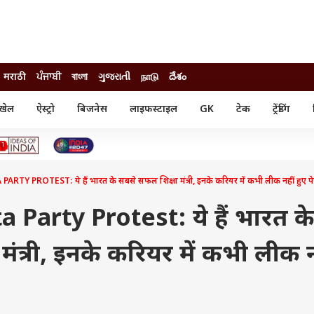
मराठी
ਪੰਜਾਬੀ
বাংলা
ગુજરાતી
நாடு
దేశం
खेल
ऐस्ट्रो
बिजनेस
लाइफस्टाइल
GK
टेक
ट्रेंडिंग
ंजन
ऑटो
खेल
ुड
कार
क्रिकेट
री सिनेमा
टेक्नोलॉजी
शिक्षा
ल सिनेमा
 PROTEST: ये हैं भारत के सबसे सफल शिक्षा मंत्री, इनके करियर में कभी लीक नहीं हुए प
मोबाइल
रिजल्ट
्रिटीज
चैटजीपीटी
नौकरी
ी
Party Protest: ये हैं भारत क
गैजेट
वेब स्टोरीज
ंत्री, इनके करियर में कभी लीक न
यूटिलिटी न्यूज़
कल्चर
फैक्ट चेक