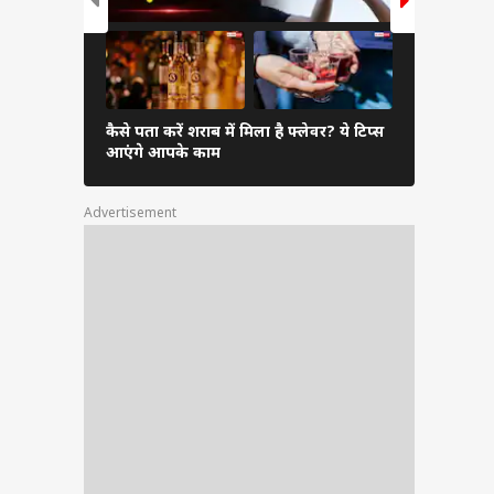
ं ये
े ये
ा और
कैसे पता करें शराब में मिला है फ्लेवर? ये टिप्स
22 कैरेट से 
आएंगे आपके काम
तोले की चेन
Advertisement