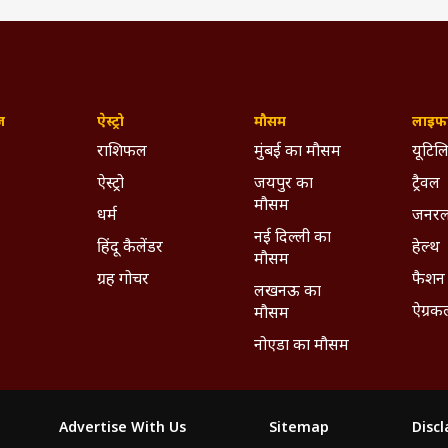
ज़
ऐस्ट्रो
मौसम
लाइफस
राशिफल
मुंबई का मौसम
यूटिलि
ऐस्ट्रो
जयपुर का
ट्रैवल
मौसम
धर्म
जनरल
नई दिल्ली का
हिंदू कैलेंडर
हेल्थ
मौसम
ग्रह गोचर
फैशन
लखनऊ का
ऐग्रक
मौसम
नोएडा का मौसम
Advertise With Us
Sitemap
Disc