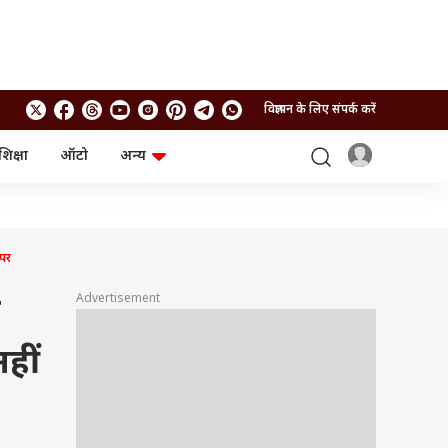
विज्ञापन के लिए संपर्क करें
शिक्षा
ऑटो
अन्य
बिजनेस
लाइफस्टाइल
पर्सनल फाइनेंस
स्वास्थ्य
स्टॉक मार्केट
ट्रैवल
म्यूचुअल फंड्स
फूड
ेपर
क्रिप्टो
फैशन
आईपीओ
Health and Fitness
Advertisement
े
फोटो गैलरी
जनरल नॉलेज
हीं
वीडियो