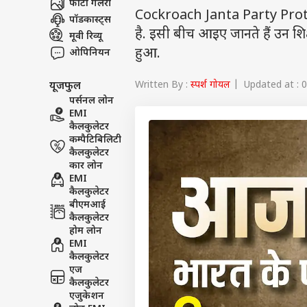
फोटो गैलरी
Cockroach Janta Party Protest
पॉडकास्ट्स
है. इसी बीच आइए जानते हैं उन शिक्
मूवी रिव्यू
हुआ.
ओपिनियन
Written By :
स्पर्श गोयल
| Updated at : 0
यूजफुल
पर्सनल लोन
EMI
कैलकुलेटर
कम्पैटिबिलिटी
कैलकुलेटर
कार लोन
EMI
कैलकुलेटर
बीएमआई
कैलकुलेटर
होम लोन
EMI
कैलकुलेटर
एज
कैलकुलेटर
एजुकेशन