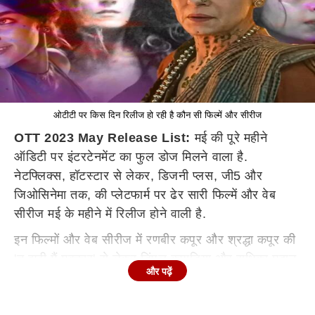
ओटीटी पर किस दिन रिलीज हो रही है कौन सी फिल्में और सीरीज
OTT 2023 May Release List:
मई की पूरे महीने
ऑडिटी पर इंटरटेनमेंट का फुल डोज मिलने वाला है.
नेटफ्लिक्स, हॉटस्टार से लेकर, डिजनी प्लस, जी5 और
जिओसिनेमा तक, की प्लेटफार्म पर ढेर सारी फिल्में और वेब
सीरीज मई के महीने में रिलीज होने वाली है.
इन फिल्मों और वेब सीरीज में रणबीर कपूर और श्रद्धा कपूर की
'तू झूठी मैं मक्कार' से लेकर डिंपल कपाड़िया और राधिका मदान
और पढ़ें
की सास बहू और फ्लेमिंगो तक शामिल है. मई महीने में ऑडिटी
पर 24 मूवीस और वेब सीरीज स्ट्रीम होंगी. तो चलिए आज हम