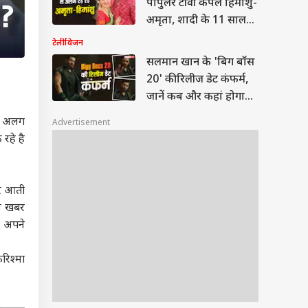
पॉपुलर टीवी कपल हिमांशु-
अमृता, शादी के 11 साल
बाद लेंगे तलाक?
टेलीविजन
सलमान खान के 'बिग बॉस
20' की रिलीज डेट कंफर्म,
जानें कब और कहां होगा
स्ट्रीम
और अलग
Advertisement
 रहे है
जर आती
ये खबर
. अपने
रिश्मा