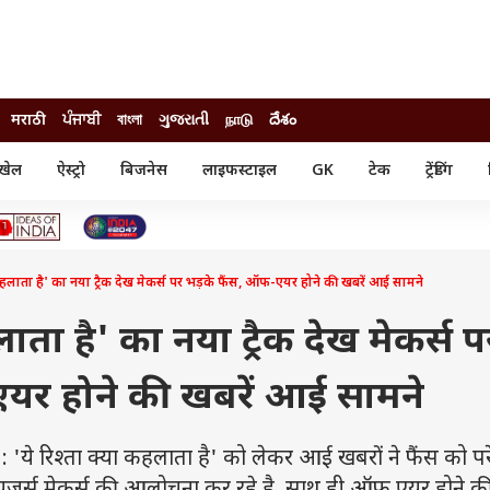
मराठी
ਪੰਜਾਬੀ
বাংলা
ગુજરાતી
நாடு
దేశం
खेल
ऐस्ट्रो
बिजनेस
लाइफस्टाइल
GK
टेक
ट्रेंडिंग
ंजन
ऑटो
खेल
ुड
कार
क्रिकेट
री सिनेमा
टेक्नोलॉजी
शिक्षा
ल सिनेमा
 कहलाता है' का नया ट्रैक देख मेकर्स पर भड़के फैंस, ऑफ-एयर होने की खबरें आई सामने
मोबाइल
रिजल्ट
्रिटीज
चैटजीपीटी
नौकरी
ी
लाता है' का नया ट्रैक देख मेकर्स प
गैजेट
वेब स्टोरीज
यर होने की खबरें आई सामने
यूटिलिटी न्यूज़
कल्चर
फैक्ट चेक
े रिश्ता क्या कहलाता है' को लेकर आई खबरों ने फैंस को प