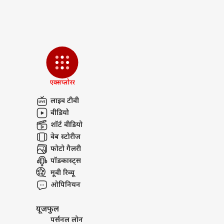
Breaking News, Anytime, An
लोक
निदे
LOGIN
फ्लै
कर्ज
एक्सप्लोरर
लाइव टीवी
वीडियो
शॉर्ट वीडियो
वेब स्टोरीज
फोटो गैलरी
पॉडकास्ट्स
मूवी रिव्यू
ओपिनियन
यूजफुल
पर्सनल लोन