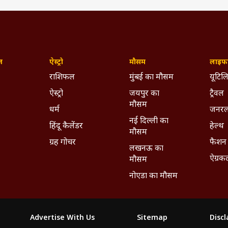
ज़
ऐस्ट्रो
मौसम
लाइफस
राशिफल
मुंबई का मौसम
यूटिलि
ऐस्ट्रो
जयपुर का
ट्रैवल
मौसम
धर्म
जनरल
नई दिल्ली का
हिंदू कैलेंडर
हेल्थ
मौसम
ग्रह गोचर
फैशन
लखनऊ का
ऐग्रक
मौसम
नोएडा का मौसम
Advertise With Us
Sitemap
Disc