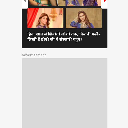
हिना खान से शिवांगी जोशी तक, कितनी पढ़ी-
आलीशान है म
लिखी हैं टीवी की ये संस्कारी बहुएं?
देखें आशिय
Advertisement