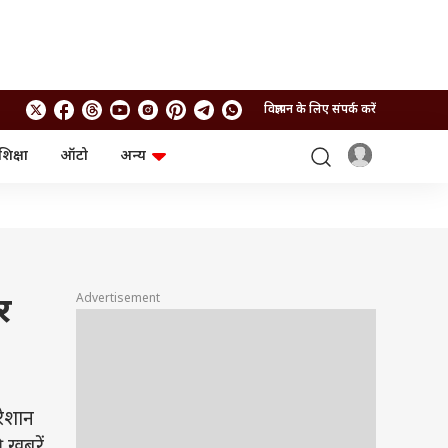
विज्ञापन के लिए संपर्क करें
शिक्षा
ऑटो
अन्य
बिजनेस
लाइफस्टाइल
पर्सनल फाइनेंस
स्वास्थ्य
स्टॉक मार्केट
ट्रैवल
म्यूचुअल फंड्स
फूड
क्रिप्टो
फैशन
आईपीओ
Health and Fitness
Advertisement
र
फोटो गैलरी
जनरल नॉलेज
वीडियो
रेशान