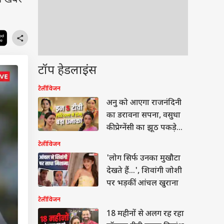
 खबरें
टॉप हेडलाइंस
टेलीविजन
अनु को आएगा राजनंदिनी
का डरावना सपना, वसुधा
की प्रेग्नेंसी का झूठ पकड़ेगी
दादी सा
टेलीविजन
'लोग सिर्फ उनका मुखौटा
देखते हैं...', शिवांगी जोशी
पर भड़कीं आंचल खुराना
टेलीविजन
18 महीनों से अलग रह रहा