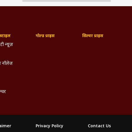
्टाइल
गोल्ड प्राइस
सिल्वर प्राइस
टी न्यूज़
 नॉलेज
 तोड़ी
ल्चर
नों ने
जनवरी,
 पोस्ट
laimer
Privacy Policy
Contact Us
रचेगी