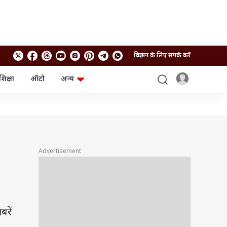
विज्ञापन के लिए संपर्क करें
शिक्षा
ऑटो
अन्य
बिजनेस
लाइफस्टाइल
पर्सनल फाइनेंस
स्वास्थ्य
स्टॉक मार्केट
ट्रैवल
म्यूचुअल फंड्स
फूड
क्रिप्टो
फैशन
आईपीओ
Health and Fitness
Advertisement
फोटो गैलरी
जनरल नॉलेज
वीडियो
रें