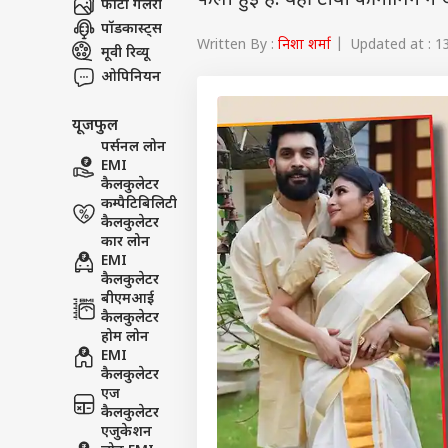
फैली हुई हैं. वहीं टीवी की नागिन न
फोटो गैलरी
पॉडकास्ट्स
Written By :
निशा शर्मा
| Updated at : 1
मूवी रिव्यू
ओपिनियन
यूजफुल
पर्सनल लोन
EMI
कैलकुलेटर
कम्पैटिबिलिटी
कैलकुलेटर
कार लोन
EMI
कैलकुलेटर
बीएमआई
कैलकुलेटर
होम लोन
EMI
कैलकुलेटर
एज
कैलकुलेटर
एजुकेशन