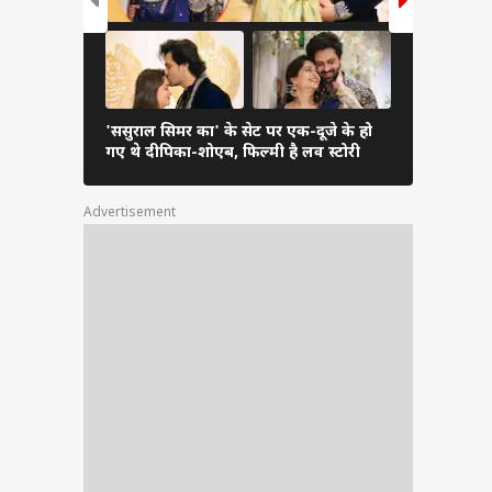
'ससुराल सिमर का' के सेट पर एक-दूजे के हो
हिना खान से
गए थे दीपिका-शोएब, फिल्मी है लव स्टोरी
लिखी हैं टीवी
Advertisement