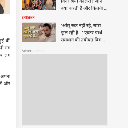
विनर श्रेया कालरा? जानें
क्या करती हैं और कितनी है
नेटवर्थ
टेलीविजन
'आंसू रुक नहीं रहे, सांस
फूल रही है...' एक्टर पार्थ
समथान की तबीयत बिगड़ी,
ई थीं.
फैंस चिंता में
नी संग
Advertisement
 अब लग
ी अपना
रें और