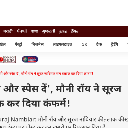
मराठी
ਪੰਜਾਬੀ
বাংলা
ગુજરાતી
நாடு
దేశం
खेल
ऐस्ट्रो
बिजनेस
लाइफस्टाइल
GK
टेक
ट्रेंडिंग
ंजन
ऑटो
खेल
ुड
कार
क्रिकेट
री सिनेमा
टेक्नोलॉजी
शिक्षा
ल सिनेमा
इवेसी और स्पेस दें', मौनी रॉय ने सूरज नांबियार संग तलाक कर दिया कंफर्म!
मोबाइल
रिजल्ट
्रिटीज
चैटजीपीटी
नौकरी
ी
सी और स्पेस दें', मौनी रॉय ने सूरज
गैजेट
वेब स्टोरीज
क कर दिया कंफर्म!
यूटिलिटी न्यूज़
कल्चर
फैक्ट चेक
j Nambiar: मौनी रॉय और सूरज नांबियार की तलाक की खब