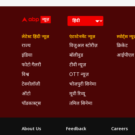
लेटेस्ट हिंदी न्यूज़
एंटरटेनमेंट न्यूज़
स्पोर्ट्स न्यू
राज्य
विजुअल स्टोरीज़
क्रिकेट
इंडिया
बॉलीवुड
आईपीएल
फोटो गैलरी
टीवी न्यूज़
A post sha
विश्व
OTT न्यूज़
ये भी पढ़ें:-
'धुरंधर' फ्रेंचाइजी की स
टेक्नोलॉजी
भोजपुरी सिनेमा
चुप्पी, बोले- 'फायदा मुझे भी तो होना.
ऑटो
मूवी रिव्यू
मौनी और सूरज की मुलाकात कैसे हु
मौनी ने एक बार बताया था कि उनकी मुल
पॉडकास्ट्स
तमिल सिनेमा
डेटिंग शुरू कर दी. लॉकडाउन के दौर
2022 को दोनों ने बंगाली और मलयालम रीत
करते थे. वहीं उनके सैपरेशन की खबरों ने
About Us
Feedback
Careers
ये भी पढ़ें:-
Dhurandhar 2 BO Day 5