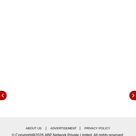
भरपूर प्यार दिया.
फलक नाज ने सच का किया खुलासा
लेकिन, एक इंटरव्यूके दौरान उनकी बहन फलक नाजने इस मुद्दे
पर बात की और इसके पीछे की सच्चाई भी बताई.
Galatta
India
से बात करते हुए फलक ने कहा,
'
मां ने किसी नफरत और
भेदभाव की वजह से शफक को नहीं छोड़ा था, बल्कि इसके पीछे
उनकी शारीरिक कमजोरी और इलाज से जुड़ी मजबूरी थी.
'
फलक ने बताया कि उनके और शफक के बीच सिर्फ 12 और
13 महीने का ही गैफ है. ऐसे में जब शफक का जन्म हुआ तब वो
काफी बीमार हो गई थी और उसे निमोनिया हो गया था. उस वक्त
मां भी काफी कमजोर हो गई थीं और उन्हें भी निमोनिया और
जॉन्डिस हो गया था.
|
|
ABOUT US
ADVERTISEMENT
PRIVACY POLICY
© Copyright@2026.ABP Network Private Limited. All rights reserved.