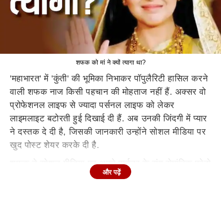
शफक को मां ने क्यों त्यागा था?
'महाभारत' में 'कुंती' की भूमिका निभाकर पॉपुलैरिटी हासिल करने
वाली शफक नाज किसी पहचान की मोहताज नहीं हैं. अक्सर वो
प्रोफेशनल लाइफ से ज्यादा पर्सनल लाइफ को लेकर
लाइमलाइट बटोरती हुई दिखाई दी हैं. अब उनकी जिंदगी में प्यार
ने दस्तक दे दी है, जिसकी जानकारी उन्होंने सोशल मीडिया पर
खुद पोस्ट शेयर करके दी है.
शफक ने सोशल मीडिया पर अपने पार्टनर के संग रोमांटिक फोटो
और पढ़ें
शेयर कर कैप्शन में लिखा-घर. इसी बीच शफक का अतीत एक
बार फिर से चर्चा में है.
दरअसल, कई इंटरव्यू में शफक नाज ने
ऐसा दावा किया है कि जन्म लेते ही उनकी मां ने उन्हें छोड़ दिया
था, जबकि उनके भाई शीजान खान और फलक नाज को मां ने