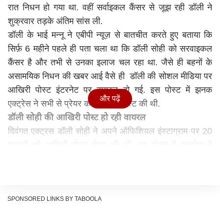
रात निधन हो गया था. वहीं सर्वाइकल कैंसर से जूझ रही डॉली ने
शुक्रवार तड़के अंतिम सांस ली.
डॉली के भाई मन्नू ने एबीपी न्यूज़ से बातचीत करते हुए बताया कि
सिर्फ़ 6 महीने पहले ही पता चला था कि डॉली सोही को सरवाइकल
कैंसर है और तभी से उनका इलाज चल रहा था. जैसे ही बहनों के
असामयिक निधन की खबर आई वैसे ही डॉली की सोशल मीडिया पर
आखिरी पोस्ट इंटरनेट पर वायरल हो गई. इस पोस्ट में झनक
और पढ़ें
एक्ट्रेस ने सभी से प्रेयर करने की रिक्वेस्ट की थी.
डॉली सोही की आखिरी पोस्ट हो रही वायरल
दिवंगत एक्ट्रस डॉली सोही ने अपने ऑफिशियल इंस्टाग्राम पर 20
फरवरी को आखिरी पोस्ट शेयर की थी. इस पोस्ट में एक्ट्रेस ने
लिखा था, "प्रार्थना - दुनिया का सबसे बड़ा वायरलेस कनेक्शन..
चमत्कार की तरह काम करता है, इसलिए प्लीज मुझे आपकी
प्रार्थनाओं की ज़रूरत है."
SPONSORED LINKS BY TABOOLA