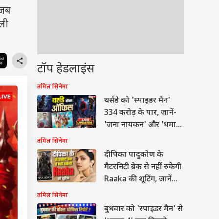
गजब
ाली
टॉप हेडलाइंस
तमिल सिनेमा
थर्सडे को 'स्पाइडर मैन'
334 करोड़ के पार, जानें-
'जना नायकन' और 'धमाल
4' का कलेक्शन
तमिल सिनेमा
दीपिका पादुकोण के
मैटरनिटी ब्रेक से नहीं रुकेगी
Raaka की शूटिंग, जानें
मेकर्स का मास्टर प्लान
तमिल सिनेमा
बुधवार को 'स्पाइडर मैन' से