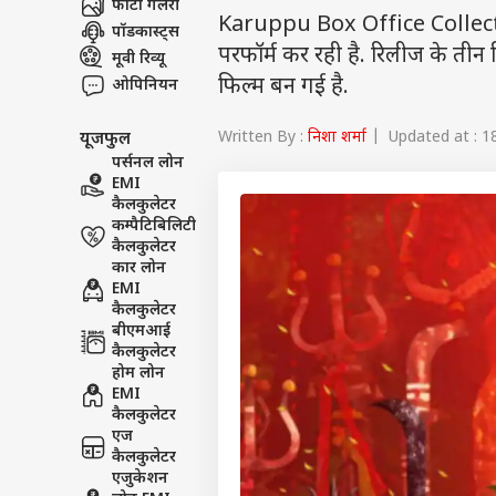
फोटो गैलरी
Karuppu Box Office Collectio
पॉडकास्ट्स
परफॉर्म कर रही है. रिलीज के तीन 
मूवी रिव्यू
फिल्म बन गई है.
ओपिनियन
Written By :
निशा शर्मा
| Updated at : 1
यूजफुल
पर्सनल लोन
EMI
कैलकुलेटर
कम्पैटिबिलिटी
कैलकुलेटर
कार लोन
EMI
कैलकुलेटर
बीएमआई
कैलकुलेटर
होम लोन
EMI
कैलकुलेटर
एज
कैलकुलेटर
एजुकेशन