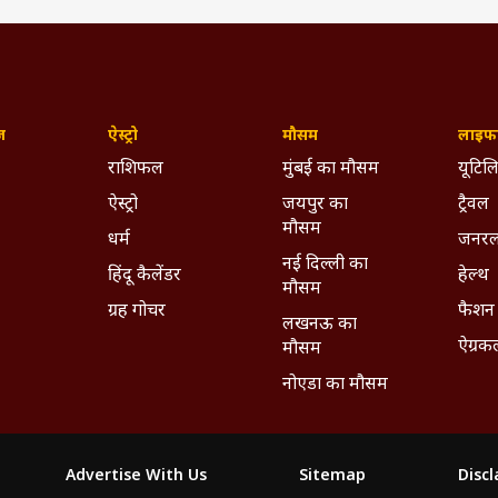
ज़
ऐस्ट्रो
मौसम
लाइफस
राशिफल
मुंबई का मौसम
यूटिलि
ऐस्ट्रो
जयपुर का
ट्रैवल
मौसम
धर्म
जनरल
नई दिल्ली का
हिंदू कैलेंडर
हेल्थ
मौसम
ग्रह गोचर
फैशन
लखनऊ का
ऐग्रक
मौसम
नोएडा का मौसम
Advertise With Us
Sitemap
Disc