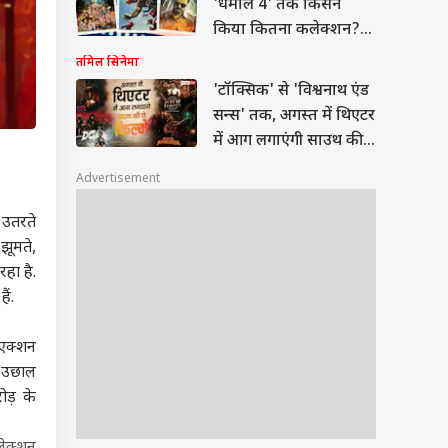
'धमाल 4' तक किसने
किया कितना कलेक्शन?
जानें- रिपोर्ट
तमिल सिनेमा
'टॉक्सिक' से 'विश्वनाथ एंड
सन्स' तक, अगस्त में थिएटर
में आग लगाएंगी साउथ की
ये 12 फिल्में
Advertisement
 उतरते
झूमते,
हा है.
ैं.
 एक्शन
त उछाल
ोड़ के