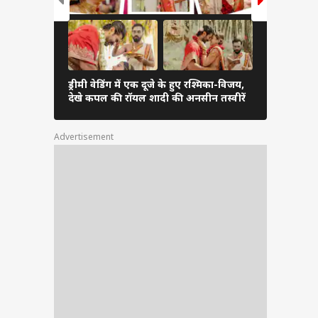
ड्रीमी वेडिंग में एक दूजे के हुए रश्मिका-विजय,
रॉयल वेडिंग 
देखे कपल की रॉयल शादी की अनसीन तस्वीरें
विजय, सामने
Advertisement