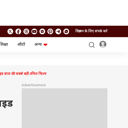
विज्ञापन के लिए संपर्क करें
शिक्षा
ऑटो
अन्य
बिजनेस
लाइफस्टाइल
पर्सनल फाइनेंस
स्वास्थ्य
स्टॉक मार्केट
ट्रैवल
म्यूचुअल फंड्स
फूड
ाइड साल की सबसे बड़ी तमिल फिल्म
क्रिप्टो
फैशन
आईपीओ
Health and Fitness
Advertisement
फोटो गैलरी
जनरल नॉलेज
वाइड
वीडियो