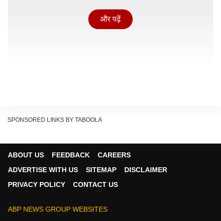
और पढ़ें
SPONSORED LINKS BY TABOOLA
ABOUT US
FEEDBACK
CAREERS
ADVERTISE WITH US
SITEMAP
DISCLAIMER
PRIVACY POLICY
CONTACT US
'जना नायकन' कब होगी रिलीज?
ABP NEWS GROUP WEBSITES
फिल्मबीट के मुताबिक मेकर्स 22 जून को विजय के जन्मदिन के खास