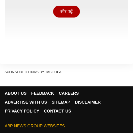
और पढ़ें
SPONSORED LINKS BY TABOOLA
ABOUT US
FEEDBACK
CAREERS
तृषा ने शेयर की तस्वीरें
ADVERTISE WITH US
SITEMAP
DISCLAIMER
हाल ही में तृषा ने फिल्म से कई तस्वीरें और वीडियो शेयर की हैं,
PRIVACY POLICY
CONTACT US
जिसके साथ उन्होंने लिखा, 'मेरे लिए मई महीना बहुत खास और
खुशियों भरा रहा. एक और बड़ी जीत मिली है. ये सब भगवान की कृपा
ABP NEWS GROUP WEBSITES
है.' बस फिर क्या था, फैंस के बीच ये पोस्ट और कैप्शन तेजी से