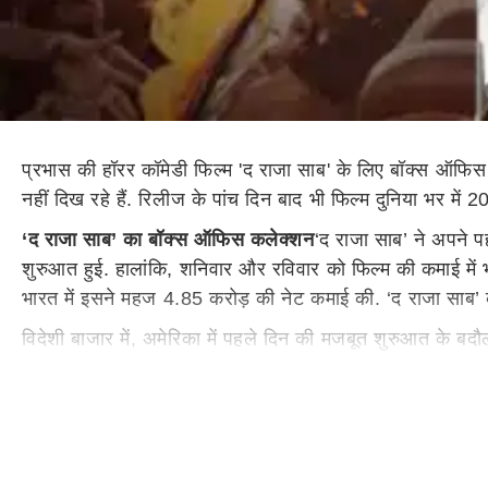
प्रभास की हॉरर कॉमेडी फिल्म 'द राजा साब' के लिए बॉक्स ऑफिस
नहीं दिख रहे हैं. रिलीज के पांच दिन बाद भी फिल्म दुनिया भर में 
‘द राजा साब’ का बॉक्स ऑफिस कलेक्शन
‘द राजा साब’ ने अपने पह
शुरुआत हुई. हालांकि, शनिवार और रविवार को फिल्म की कमाई में 
भारत में इसने महज 4.85 करोड़ की नेट कमाई की. ‘द राजा साब’
विदेशी बाजार में, अमेरिका में पहले दिन की मजबूत शुरुआत के बद
करोड़ रुपये हुआ.
द राजा साब का आगे का सफर
मुश्किल
द राजा साहब के लिए यह सफ
एडी 600 करोड़ रुपये की ओर बढ़ रही थी. इनके मुकाबले, द राजा
करोड़ कमाए थे और इसे तेलुगु सिनेमा के इतिहास की सबसे बड़ी बॉक