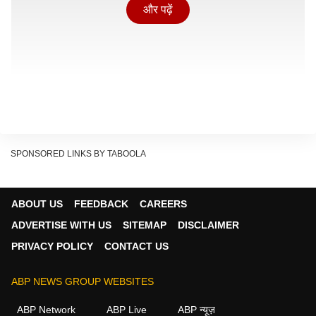
और पढ़ें
SPONSORED LINKS BY TABOOLA
ABOUT US
FEEDBACK
CAREERS
ADVERTISE WITH US
SITEMAP
DISCLAIMER
कमल हासन ने दी बधाई
PRIVACY POLICY
CONTACT US
अभिनेता व राजनेता कमल हासन ने एक्स पर लिखा, 'टीवीके अध्यक्ष
व तमिलनाडु के मुख्यमंत्री मेरे भाई विजय के नेतृत्व में राज्य लगातार
ABP NEWS GROUP WEBSITES
चमके और नई ऊंचाइयों को हासिल करे.'
ABP Network
ABP Live
ABP न्यूज़
தமிழக வெற்றிக் கழகத்தின் தலைவர், மாண்புமிகு