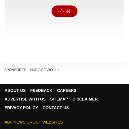
और पढ़ें
SPONSORED LINKS BY TABOOLA
ABOUT US
FEEDBACK
CAREERS
भोपाल में होगा ट्रेलर लॉन्च
ADVERTISE WITH US
SITEMAP
DISCLAIMER
फिल्म के प्रमोशन को और तेज करने के लिए फिल्म की टीम 16 मई
PRIVACY POLICY
CONTACT US
को भोपाल पहुंचने वाली है. सूत्रों के मुताबिक, 'पेड्डी' का ट्रेलर
अगले वीकेंग शनिवार को भोपाल में भव्य तरीके से लॉन्च किया जा
ABP NEWS GROUP WEBSITES
सकता है. इस खास मौके पर राम चरण, निर्देशक बुची बाबू सना,