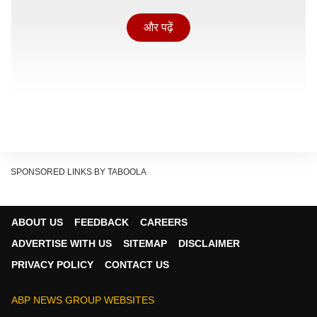
और पढ़ें
SPONSORED LINKS BY TABOOLA
ABOUT US
FEEDBACK
CAREERS
ADVERTISE WITH US
SITEMAP
DISCLAIMER
'पेद्दी' का डे 3 कलेक्शन
PRIVACY POLICY
CONTACT US
बुची बाबू सना द्वारा निर्देशित फिल्म 'पेद्दी' ने ओपनिंग डे पर बॉक्स
ऑफिस पर शानदार शुरुआत की. सैकनिल्क के अनुसार, फिल्म ने
ABP NEWS GROUP WEBSITES
पेड प्रीव्यू में 18.50 करोड़, पहले दिन 51 करोड़ और दूसरे दिन