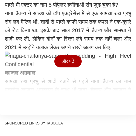
पहले भी एक्टर का नाम 5 पॉपुलर हसीनाओं संग जुड़ चुका है?
नागा चैतन्य ने साउथ की टॉप एक्ट्रेसेस में से एक सामंथा रुथ प्रभु
संग लव मैरिज थी. शादी से पहले काफी समय तक कपल ने एक-दूसरे
को डेट किया था. इसके बाद साल 2017 में चैतन्य और सामंथा ने
शादी कर ली. लेकिन दोनों का रिश्ता लंबे समय तक नहीं चला और
2021 में उन्होंने तलाक लेकर अपने रास्ते अलग कर लिए.
और पढ़ें
काजल अग्रवाल
सामंथा रुथ प्रभु से शादी रचाने से पहले नागा चैतन्य का नाम
एक्ट्रेस काजल अग्रवाल के साथ भी जुड़ा. चैतन्य और काजल ने
साल 2011 में फिल्म 'धड़ा' की शूटिंग शुरू की थी. इस फिल्म के बाद
से ही दोनों के डेट करने की खबरें सामने आने लगी थीं. उन्हें अक्सर
इवेंट्स में साथ देखा जाता था. हालांकि दोनों में से किसी ने कभी अपने
रिश्ते को ऑफिशियल नहीं किया.
SPONSORED LINKS BY TABOOLA